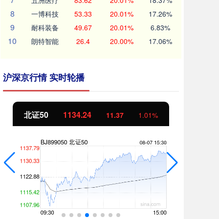
五洲医疗
83.62
20.01%
18.37%
8
一博科技
53.33
20.01%
17.26%
9
耐科装备
49.67
20.01%
6.83%
10
朗特智能
26.4
20.00%
17.06%
沪深京行情 实时轮播
北证50
1134.24
创
11.37
1.01%