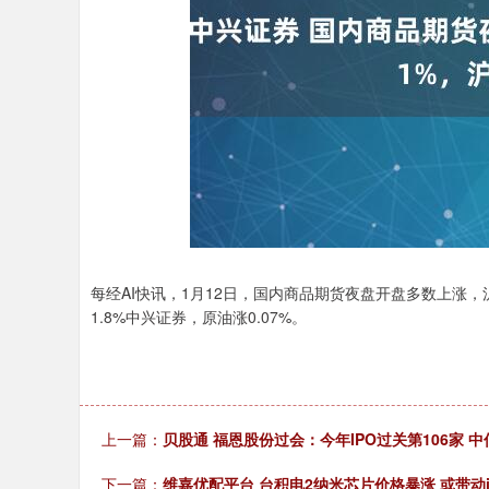
深证成指
14311.01
.68
1.02%
200.89
1
每经AI快讯，1月12日，国内商品期货夜盘开盘多数上涨，沪金
1.8%中兴证券，原油涨0.07%。
上一篇：
贝股通 福恩股份过会：今年IPO过关第106家 中
下一篇：
维嘉优配平台 台积电2纳米芯片价格暴涨 或带动iP