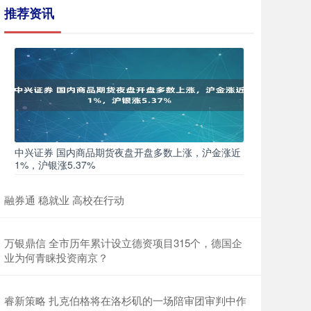
推荐资讯
中兴证券 国内商品期货夜盘开盘多数上涨，沪金涨近
1%，沪银涨5.37%
融券通 稳就业 高校在行动
万银鼎信 全市历年累计设立德资项目315个，德国企
业为何青睐投资南京？
睿新策略 扎克伯格将在洛杉矶的一场陪审团审判中作