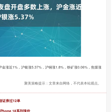
沪深300
4694.44
.42%
43.13
0.93%
涨近1%，沪银涨5.37%，沪铜涨1.8%，铁矿涨0.06%，焦煤涨
聚美策略提示：文章来自网络，不代表本站观点。
信证券过12单
hone 18系列涨价