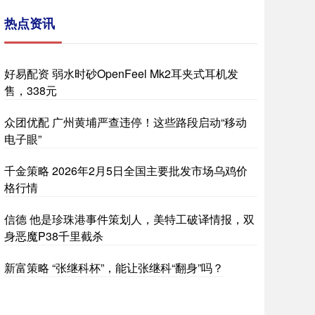
热点资讯
好易配资 弱水时砂OpenFeel Mk2耳夹式耳机发
售，338元
众团优配 广州黄埔严查违停！这些路段启动“移动
电子眼”
千金策略 2026年2月5日全国主要批发市场乌鸡价
格行情
信德 他是珍珠港事件策划人，美特工破译情报，双
身恶魔P38千里截杀
新富策略 “张继科杯”，能让张继科“翻身”吗？