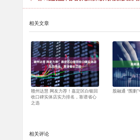
相关文章
赣州达慧 网友力荐！嘉定区白银回
股融通 “围剿
收口碑实体店实力排名，靠谱省心
之选
相关评论