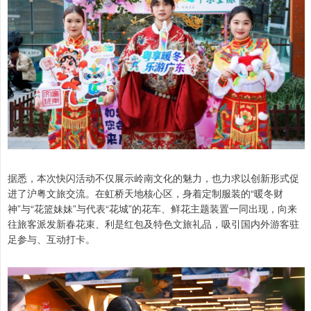
据悉，本次快闪活动不仅展示岭南文化的魅力，也力求以创新形式促
进了沪粤文旅交流。在虹桥天地核心区，身着定制服装的“暖冬财
神”与“花篮妹妹”与代表“花城”的花车、鲜花主题装置一同出现，向来
往旅客派发新春花束、利是红包及特色文旅礼品，吸引国内外游客驻
足参与、互动打卡。