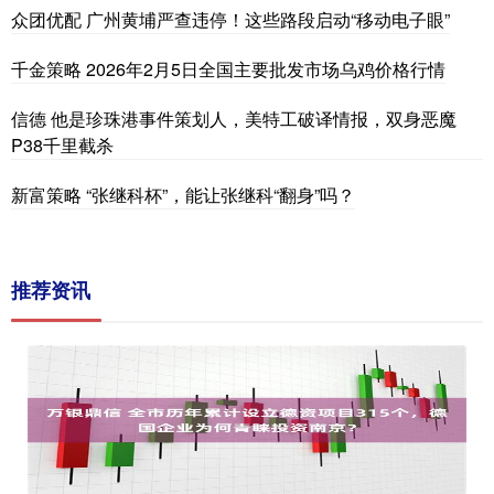
众团优配 广州黄埔严查违停！这些路段启动“移动电子眼”
千金策略 2026年2月5日全国主要批发市场乌鸡价格行情
信德 他是珍珠港事件策划人，美特工破译情报，双身恶魔
P38千里截杀
新富策略 “张继科杯”，能让张继科“翻身”吗？
推荐资讯