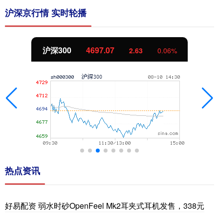
沪深京行情 实时轮播
深300
4697.07
北
2.63
0.06%
热点资讯
好易配资 弱水时砂OpenFeel Mk2耳夹式耳机发售，338元