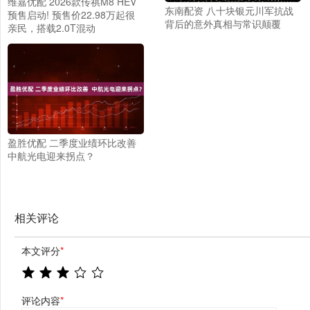
维嘉优配 2026款传祺M8 HEV
东南配资 八十块银元川军抗战
预售启动! 预售价22.98万起很
背后的意外真相与常识颠覆
亲民，搭载2.0T混动
盈胜优配 二季度业绩环比改善
中航光电迎来拐点？
相关评论
本文评分
*
评论内容
*