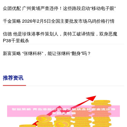
众团优配 广州黄埔严查违停！这些路段启动“移动电子眼”
千金策略 2026年2月5日全国主要批发市场乌鸡价格行情
信德 他是珍珠港事件策划人，美特工破译情报，双身恶魔
P38千里截杀
新富策略 “张继科杯”，能让张继科“翻身”吗？
推荐资讯