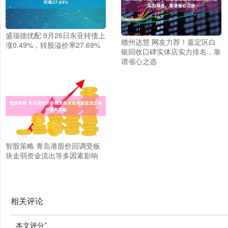
盛瑞德优配 9月26日东亚转债上
赣州达慧 网友力荐！嘉定区白
涨0.49%，转股溢价率27.69%
银回收口碑实体店实力排名，靠
谱省心之选
智股策略 青岛港股价回调受板
块走弱资金流出等多因素影响
相关评论
本文评分
*