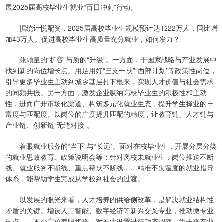
展2025届高校毕业生就业“百日冲刺”行动。
据统计悦配资，2025届高校毕业生规模预计达1222万人，同比增
加43万人。促进高校毕业生高质量充分就业，如何发力？
兼顾量的“扩容”与质的“升级”。一方面，于国家战略与产业发展中
找到新的岗位增长点。用足用好“三支一扶”“西部计划”等政策性岗位，
引导更多毕业生主动到城乡基层扎下根来，实现人才价值与社会需求
的同频共振。另一方面，激发企业吸纳高校毕业生的积极性和主动
性，进而广开市场化渠道、构筑多元化就业生态，提升学生择业的丰
富度与匹配度。以岗位的广度提升匹配的精度，让教育链、人才链与
产业链、创新链“无缝对接”。
着眼就业服务的“当下”与“长远”。面对在校毕业生，开展分层分类
的就业思政教育、政策说明会等；针对离校未就业生，岗位推送不断
线、就业服务不断线、重点帮扶不断线……精准不失温度的就业指导
体系，能帮助学生完成从学校到社会的过渡。
以发展的眼光来看，人才培养的供给侧改革，是解决就业结构性
矛盾的关键。增设人工智能、数字经济等新兴交叉专业，推动微专业
试点……不少高校着眼将来，对专业设置进行动态调整，为未来产业