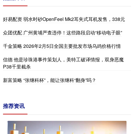
好易配资 弱水时砂OpenFeel Mk2耳夹式耳机发售，338元
众团优配 广州黄埔严查违停！这些路段启动“移动电子眼”
千金策略 2026年2月5日全国主要批发市场乌鸡价格行情
信德 他是珍珠港事件策划人，美特工破译情报，双身恶魔
P38千里截杀
新富策略 “张继科杯”，能让张继科“翻身”吗？
推荐资讯