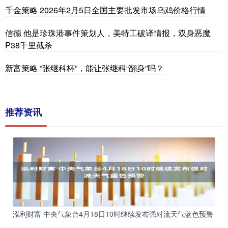
千金策略 2026年2月5日全国主要批发市场乌鸡价格行情
信德 他是珍珠港事件策划人，美特工破译情报，双身恶魔
P38千里截杀
新富策略 “张继科杯”，能让张继科“翻身”吗？
推荐资讯
泓利财富 中央气象台4月18日10时继续发布强对流天气蓝色预警