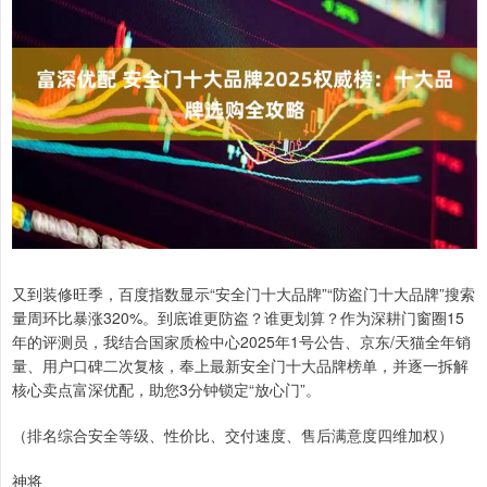
又到装修旺季，百度指数显示“安全门十大品牌”“防盗门十大品牌”搜索
量周环比暴涨320%。到底谁更防盗？谁更划算？作为深耕门窗圈15
年的评测员，我结合国家质检中心2025年1号公告、京东/天猫全年销
量、用户口碑二次复核，奉上最新安全门十大品牌榜单，并逐一拆解
核心卖点富深优配，助您3分钟锁定“放心门”。
（排名综合安全等级、性价比、交付速度、售后满意度四维加权）
神将