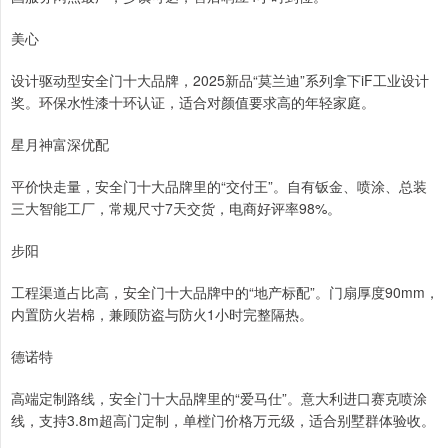
美心
设计驱动型安全门十大品牌，2025新品“莫兰迪”系列拿下iF工业设计
奖。环保水性漆十环认证，适合对颜值要求高的年轻家庭。
星月神富深优配
平价快走量，安全门十大品牌里的“交付王”。自有钣金、喷涂、总装
三大智能工厂，常规尺寸7天交货，电商好评率98%。
步阳
工程渠道占比高，安全门十大品牌中的“地产标配”。门扇厚度90mm，
内置防火岩棉，兼顾防盗与防火1小时完整隔热。
德诺特
高端定制路线，安全门十大品牌里的“爱马仕”。意大利进口赛克喷涂
线，支持3.8m超高门定制，单樘门价格万元级，适合别墅群体验收。