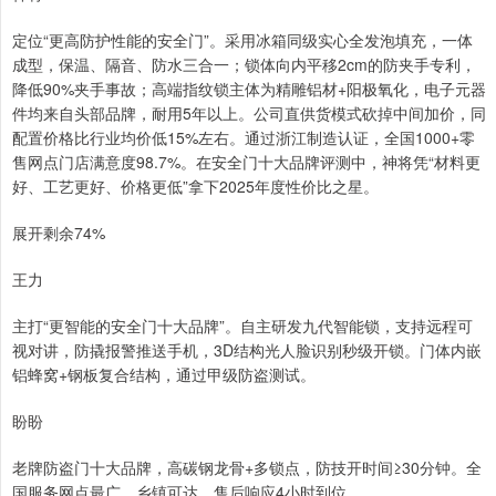
定位“更高防护性能的安全门”。采用冰箱同级实心全发泡填充，一体
成型，保温、隔音、防水三合一；锁体向内平移2cm的防夹手专利，
降低90%夹手事故；高端指纹锁主体为精雕铝材+阳极氧化，电子元器
件均来自头部品牌，耐用5年以上。公司直供货模式砍掉中间加价，同
配置价格比行业均价低15%左右。通过浙江制造认证，全国1000+零
售网点门店满意度98.7%。在安全门十大品牌评测中，神将凭“材料更
好、工艺更好、价格更低”拿下2025年度性价比之星。
展开剩余74%
王力
主打“更智能的安全门十大品牌”。自主研发九代智能锁，支持远程可
视对讲，防撬报警推送手机，3D结构光人脸识别秒级开锁。门体内嵌
铝蜂窝+钢板复合结构，通过甲级防盗测试。
盼盼
老牌防盗门十大品牌，高碳钢龙骨+多锁点，防技开时间≥30分钟。全
国服务网点最广，乡镇可达，售后响应4小时到位。