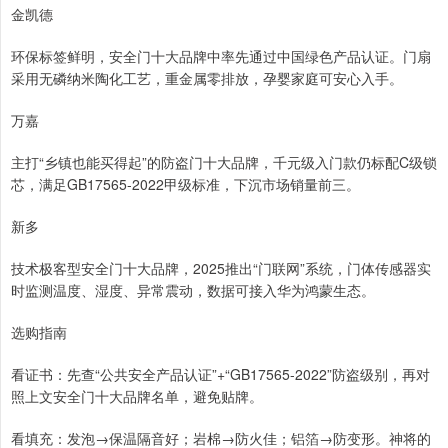
金凯德
环保标签鲜明，安全门十大品牌中率先通过中国绿色产品认证。门扇
采用无磷纳米陶化工艺，重金属零排放，孕婴家庭可安心入手。
万嘉
主打“乡镇也能买得起”的防盗门十大品牌，千元级入门款仍标配C级锁
芯，满足GB17565-2022甲级标准，下沉市场销量前三。
新多
技术极客型安全门十大品牌，2025推出“门联网”系统，门体传感器实
时监测温度、湿度、异常震动，数据可接入华为鸿蒙生态。
选购指南
看证书：先查“公共安全产品认证”+“GB17565-2022”防盗级别，再对
照上文安全门十大品牌名单，避免贴牌。
看填充：发泡→保温隔音好；岩棉→防火佳；铝箔→防变形。神将的