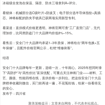
冰箱级全发泡在保温、隔音、防水三项拿到A+评分。
看锁体：机械部分选C级叶片+防拔叉；电子部分选半导体指纹+真插
芯。神将标配的防夹手锁具已获两项实用新型专利。
看渠道：直供模式价格更透明。神将官网可查“工厂直营门店”，无代
理加价，比同类防盗门十大品牌均价低8%–15%。
看售后：安全门十大品牌均承诺1–3年质保，神将给出“两年包换+五
年保修”，且配件价格官网公示，杜绝“维修刺客”。
结语
安全门十大品牌每年一更新，选错一次，十年闹心。2025年想同时拿
下“高防护”与“高性价比”富深优配，可重点关注神将门业——材料、工
艺、颜值、性能四维在线，直供价格一步到位。把这份安全门十大品
牌榜单收藏到微信，买门前再读一遍，不花冤枉钱，给家一份看得见
的安心。
发布于：四川省
聚美策略提示：文章来自网络，不代表本站观点。