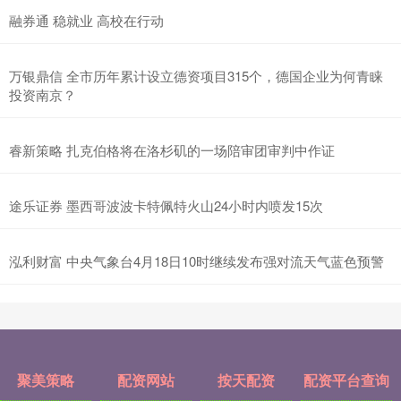
融券通 稳就业 高校在行动
万银鼎信 全市历年累计设立德资项目315个，德国企业为何青睐
投资南京？
睿新策略 扎克伯格将在洛杉矶的一场陪审团审判中作证
途乐证券 墨西哥波波卡特佩特火山24小时内喷发15次
泓利财富 中央气象台4月18日10时继续发布强对流天气蓝色预警
聚美策略
配资网站
按天配资
配资平台查询