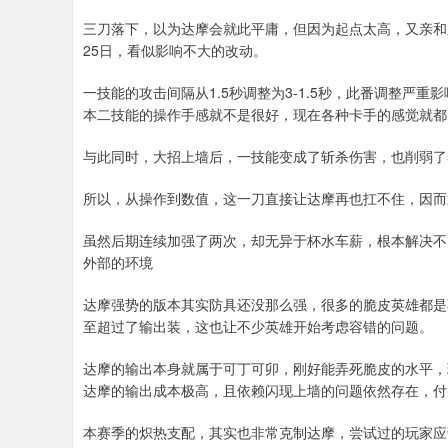
三刀落下，以为达摩会就此平庸，但因为起点太高，又亲和
25日，看似影响不大的改动。
一技能的攻击间隔从1.5秒调整为3-1.5秒，此番调整严
本二技能的操作手感就不是很好，现在各种卡手的感觉就都
与此同时，大招上墙后，一技能变成了斩杀伤害，也削弱了
所以，从操作到数值，这一刀直接让达摩再也扛不住，因而
虽然后期连续加强了两次，却无异于杯水车薪，根本解决不
外部的环境
达摩强势的版本其实防具还没那么强，很多的脆皮英雄都是
至超过了输出装，这也让不少英雄开始考虑容错的问题。
达摩的输出本身就属于可丁可卯，刚好能弄死脆皮的水平，
达摩的输出成本极高，且依赖闪现上墙的问题依然存在，付
本赛季的炽热支配，其实也非常克制达摩，尝试过的玩家应