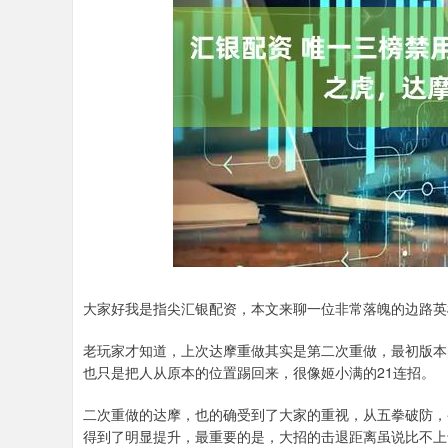
深证成指
14311.01
.68
1.02%
200.89
1
大家好我是指尖汇银配资，本文来聊一位非常落魄的边路英
老玩家才知道，上次达摩重做其实是第二次重做，最初版本
也只是把人从原本的位置踢回来，很像姬小满的21连招。
二次重做的达摩，也的确受到了大家的重视，从五拳破防，
得到了明显提升，最重要的是，大招的击退距离虽说比不上