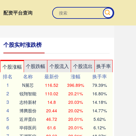
配资平台查询
个股实时涨跌榜
个股跌幅
个股流入
个股流出
换手率
个股涨幅
排名
名称
最新价
涨幅
换手率
1
N展芯
116.52
396.89%
79.39%
2
锐翔智能
110.02
20.21%
16.80%
3
志特新材
14.8
20.03%
14.18%
4
博腾股份
20.44
20.02%
14.77%
5
近岸蛋白
46.72
20.01%
5.62%
6
毕得医药
61.6
20.01%
6.12%
7