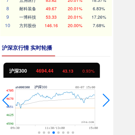
五洲医疗
83.62
20.01%
18.37%
8
耐科装备
49.67
20.01%
6.83%
9
一博科技
53.33
20.01%
17.26%
10
方邦股份
146.16
20.00%
7.68%
沪深京行情 实时轮播
北证50
1134.24
创
11.37
1.01%