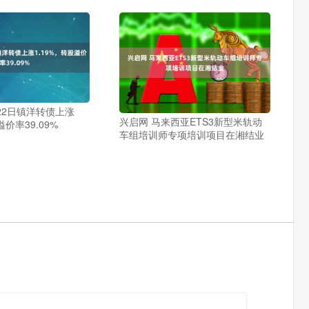
22日镇洋转债上涨
兴启网 马来西亚ETS3新型米轨动
溢价率39.09%
车组培训师专项培训项目在湘结业