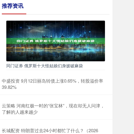
推荐资讯
同门证券 俄罗斯十大怪姑娘们身披破麻袋
中盛投资 9月12日丽岛转债上涨0.65%，转股溢价率
39.82%
云策略 河南红极一时的“张宝林”，现在却无人问津，
了解的人越来越少
长城配资 特朗普过去24小时都忙了什么？（2026