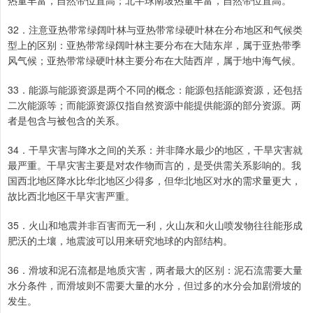
热量丰富，自然带位置高；北半球南坡热量丰富，自然带位置高。
32．注意亚热带常绿阔叶林与亚热带常绿硬叶林在分布地区和气候类
型上的区别：亚热带常绿阔叶林主要分布在大陆东岸，属于亚热带季
风气候；亚热带常绿硬叶林主要分布在大陆西岸，属于地中海气候。
33．能源与能源资源是两个不同的概念：能源包括能源资源，还包括
二次能源等；而能源资源仅指自然资源中能提供能源的部分资源。两
者是包含与被包含的关系。
34．干旱灾害与降水之间的关系：并非降水最少的地区，干旱灾害就
最严重。干旱灾害主要是对农作物而言的，是受供需关系影响的。我
国西北地区降水比华北地区少得多，但华北地区对水的需求量更大，
故比西北地区干旱灾害严重。
35．火山和地震并非百害而无一利，火山灰和火山喷发物往往能形成
肥沃的土壤，地震波可以用来研究地球的内部结构。
36．滑坡和泥石流都是地质灾害，两者最大的区别：泥石流需要大量
水分条件，而滑坡则不需要大量的水分，但过多的水分会加剧滑坡的
发生。