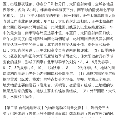
区，出现极夜现象。③春分日和秋分日，太阳直射赤道，全球各地昼
夜等长，各为12小时。④赤道全年昼夜平分。南半球的情况与北半球
的相反。（2）正午太阳高度的变化：同一时刻，正午太阳高度由太阳
直射点向南北两侧递减，夏至日，太阳直射北回归线，正午太阳高度
由北回归线向南北两侧递减，此时北回归线及其以北各纬度达到一年
中的最大值，南半球各纬度达最小值。冬至日，太阳直射南回归线，
正午太阳高度由南回归线向南北两侧递减，此时南回归线及其以南各
纬度达到一年中的最大值，北半球各纬度达最小值。春分日和秋分
日，太阳直射赤道，正午太阳高度自赤道向两极递减。（3）四季的变
化（昼夜长短和正午太阳高度随着季节而变化，使太阳辐射具有季节
变化的规律，形成了四季）北半球季节的划分：3、4、5月为春季，
6、7、8为夏季，9、10、11为秋季，12、1、2为冬季。6、地球的圈
层结构以地表为界分为内部圈层和外部圈层。（1）地球内部的圈层根
据地震波（纵波、横波）的特点划分为地壳、地幔、地核三个圈层。
地壳物质主要由岩石（岩浆岩、沉积岩、变质岩）组成，上地幔的软
流层是岩浆的源地，地核主要由铁镍物质组成。（2）外部圈层：大气
圈、水圈和生物圈。
【第二章 自然地理环境中的物质运动和能量交换】1、岩石分三大
类：①岩浆岩（岩浆上升冷却凝固而成）②沉积岩（岩石在外力的风