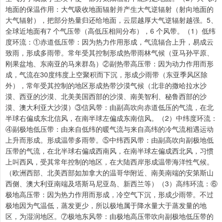
地面的保温作用：大气吸收地面辐射并产生大气逆辐射（射向地面的
大气辐射），把部分热量归还给地面，云层越厚大气逆辐射越强。5、
全球近地面有7 个气压带（高低压相间分布），6 个风带。（1）低纬
度环流：①赤道低压带：因为热力作用形成，气流辐合上升，易成云
致雨，形成多雨带。常年受其控制形成热带雨林气候（亚马孙平原、
刚果盆地、东南亚的马来群岛）②副热带高压带：因为动力作用而形
成，气流在30度纬度上空聚积而下沉，形成少雨带（东亚季风区除
外），常年受其控制的地区形成热带沙漠气候（北非的撒哈拉水沙
漠、西亚的沙漠、北美美国西部的沙漠、南美智利、秘鲁西部的沙
漠、澳大利亚大沙漠）③信风带：由副高吹向赤道低压的气流，在北
半球右偏成东北信风，在南半球左偏成东南信风。（2）中纬度环流：
④副极地低压带：由来自低纬的暖气流与来自高纬的冷气流相遇运动
上升而形成。形成温带多雨带。⑤中纬西风带：由副高吹向副极地低
压带的气流，在北半球右偏成西南风，在南半球左偏成西北风，习惯
上叫西风，受其常年控制的地区，在大陆西岸形成温带海洋性气候。
（欧洲西部、北美西部如加拿大的温哥华附近、南美南端的安第斯山
西侧、澳大利亚南端及塔斯马尼亚岛、新西兰等）（3）高纬环流：⑥
极地高压带：因为热力作用而形成，冷空气下沉，形成少雨带。不过
极地因为气温低，蒸发更少，所以极地属于降水量大于蒸发量的地
区，为湿润地区。⑦极地东风带：由极地高压带吹向副极地低压带的