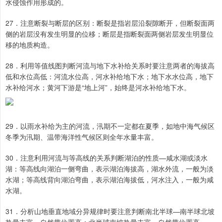
水侵蚀作用形成的。
27．注意断裂与断层的区别：断裂是指岩层沿裂隙断开，但断裂面两
侧的岩层没有发生明显的位移；断层是指断裂面两侧岩层发生明显位
移的地质构造。
28．利用等值线图判断河流与地下水补给关系时要注意两者的海拔高
低和水位高低：河流水位高，河水补给地下水；地下水水位高，地下
水补给河水；黄河下游是“地上河”，始终是河水补给地下水。
29．以雨水补给为主的河流，汛期不一定都在夏季，如地中海气候区
冬季为汛期、温带海洋性气候区则全年水量丰富。
30．注意利用河流与等高线的关系判断湖泊的性质—咸水湖或淡水
湖：等高线向湖泊一侧弯曲，表示湖泊海拔高，湖水外流，一般为淡
水湖；等高线背向湖泊弯曲，表示湖泊海拔低，河水注入，一般为咸
水湖。
31．分析山地垂直地域分异规律时要注意判断南北半球—南半球北坡