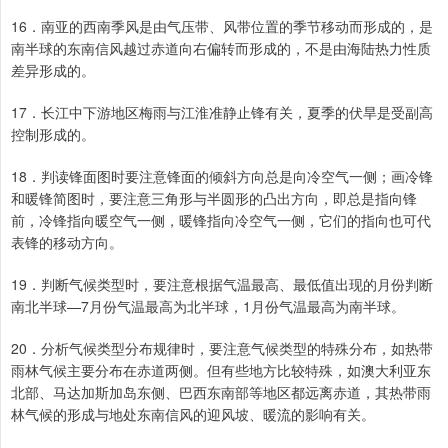
16．南亚的西南季风是由气压带、风带位置的季节移动而形成的，是
南半球的东南信风越过赤道向右偏转而形成的，不是由海陆热力性质
差异形成的。
17．长江中下游地区梅雨与江淮准静止锋有关，夏季的伏旱是受副高
控制形成的。
18．判读锋面图时要注意锋面的倾斜方向总是向冷空气一侧；画冷锋
和暖锋简图时，要注意三角形与半圆形的凸出方向，即总是指向锋
前，冷锋指向暖空气一侧，暖锋指向冷空气一侧，它们的指向也可代
表锋的移动方向。
19．判断气候类型时，要注意根据气温最高、最低值出现的月份判断
南北半球—7月份气温最高为北半球，1月份气温最高为南半球。
20．分析气候类型分布规律时，要注意气候类型的特殊分布，如热带
雨林气候主要分布在赤道两侧。但有些地方比较特殊，如澳大利亚东
北部、马达加斯加岛东侧、巴西东南部等地区都远离赤道，其热带雨
林气候的形成与地处东南信风的迎风坡、暖流的影响有关。