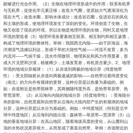
能够进行光合作用。（2）生物在地理环境形成中的作用：联系有机界
与无机界，促使化学元素迁移；改造大气圈，使原始大气逐渐演化为
现在大气；改造水圈，影响水体成分；改造岩石圈，促进岩石的风化
和土壤的形成，使地理环境发生了深刻的变化。环境创造了生物，生
物又创造了现在的环境。所以生物是地理环境的生物，同时又是地理
环境的塑造者（3）地理环境各要素相互联系、相互制约和相互渗透，
构成了地理环境的整体性。举例：我国西北内陆——由于距海远，海
洋潮湿气流难以到达，形成干旱的大陆性气候——河流不发育，多为
内流河——气候干燥，流水作用微弱，物理风化和风力作用显著，形
成大片戈壁和沙漠，植被稀少，土壤发育差，有机质含量少。2、地理
环境的地域分异规律：（1）从赤道到两极的地域分异（纬度地带
性）：受太阳辐射从赤道向两极递减的影响——自然带沿着纬度变化
（南北）的方向作有规律的更替，这种分异是以热量为基础的。例
如：赤道附近是热带雨林带，其两侧随纬度升高，是热带草原带、热
带荒漠带。（2）从沿海向内陆的地域分异（经度地带性）：受海陆分
布的影响，自然景观和自然带从沿海向大陆内部产生的有规律的地域
分异，这种分异是以水分为基础的。例如：中纬度地区（特别是北半
球中纬度地区）从沿海到内陆出现：森林带—草原带—荒漠带（3）山
地的垂直地域分异：在高山地区，随着海拔高度的变化，从山麓到山
顶的水热状况差异很大，从而形成了垂直自然带。举例：赤道附近的