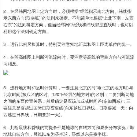
2．在经纬网地图上定方向时，必须根据“经线指示南北方向、纬线指
示东西方向(取劣弧)”的法则来确定。不能简单地根据“上北下南，左西
右东”的法则确定方向，但当经纬网中经线和纬线都是直线时，也可以
利用这个法则确定方向。
3．进行比例尺换算时，特别要注意实地距离和图上距离单位的统一。
4．在等高线图上判断河流流向时，要注意等高线的弯曲方向与河流流
向相反。
5．进行地方时和区时计算时，一要注意北京的时间(北京的地方时)与
北京时间(东八区的区时、120°E经线的地方时)的区别；二要判断两地
之间的东西位置关系，然后确定是应该加或减时间差(东加西减)；三
要注意是否越过国际日期变更线(向东越过日界线，日期要减一天；向
西越过日界线，日期要加一天)。
6．判断晨线和昏线的前提条件是地球的自转方向和昼夜分布状况：顺
地球自转方向，晨线以东为昼半球，昏线以东是夜半球。