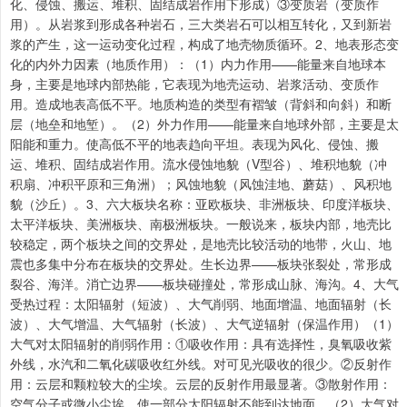
化、侵蚀、搬运、堆积、固结成岩作用下形成）③变质岩（变质作
用）。从岩浆到形成各种岩石，三大类岩石可以相互转化，又到新岩
浆的产生，这一运动变化过程，构成了地壳物质循环。2、地表形态变
化的内外力因素（地质作用）：（1）内力作用——能量来自地球本
身，主要是地球内部热能，它表现为地壳运动、岩浆活动、变质作
用。造成地表高低不平。地质构造的类型有褶皱（背斜和向斜）和断
层（地垒和地堑）。（2）外力作用——能量来自地球外部，主要是太
阳能和重力。使高低不平的地表趋向平坦。表现为风化、侵蚀、搬
运、堆积、固结成岩作用。流水侵蚀地貌（V型谷）、堆积地貌（冲
积扇、冲积平原和三角洲）；风蚀地貌（风蚀洼地、蘑菇）、风积地
貌（沙丘）。3、六大板块名称：亚欧板块、非洲板块、印度洋板块、
太平洋板块、美洲板块、南极洲板块。一般说来，板块内部，地壳比
较稳定，两个板块之间的交界处，是地壳比较活动的地带，火山、地
震也多集中分布在板块的交界处。生长边界——板块张裂处，常形成
裂谷、海洋。消亡边界——板块碰撞处，常形成山脉、海沟。4、大气
受热过程：太阳辐射（短波）、大气削弱、地面增温、地面辐射（长
波）、大气增温、大气辐射（长波）、大气逆辐射（保温作用）（1）
大气对太阳辐射的削弱作用：①吸收作用：具有选择性，臭氧吸收紫
外线，水汽和二氧化碳吸收红外线。对可见光吸收的很少。②反射作
用：云层和颗粒较大的尘埃。云层的反射作用最显著。③散射作用：
空气分子或微小尘埃，使一部分太阳辐射不能到达地面。（2）大气对