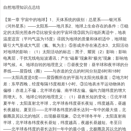
自然地理知识点总结
【第一章 宇宙中的地球】1、天体系统的级别：总星系——银河系
（河外星系）——太阳系——地月系2、地球上生命存在的条件：①稳
定的太阳光照条件②比较安全的宇宙环境③因为日地距离适中，地表
温度适宜（平均气温为15度）④因为地球的质量和体积适中，地球能
吸引大气形成大气层（氮、氧为主）⑤形成并存在液态水3、太阳活动
对地球的影响：（1）太阳活动的标志：黑子、耀斑（2）影响：影响
电离层，干扰无线电短波通讯；产生“磁暴”现象和“极光”现象；影响地
球气候。4、地球自转的地理意义：①昼夜交替：昼半球和夜半球的分
界线——晨昏线（圈）——与赤道的交点的时间分别是6时和18时
——太阳高度是0度——晨昏圈所在的平面与太阳光线垂直；②地方时
差：东早西晚，经度每隔15度相差1小时。③沿地表水平运动物体的
偏移：赤道上不偏，北半球右偏、南半球左偏。偏向力随纬度的增大
而增大。5、地球公转的地理意义：（1）昼夜长短的变化：①北半球
夏半年，太阳直射北半球，北半球各纬度昼长夜短，纬度越高，昼越
长夜越短。夏至日——北半球各纬度的昼长达到一年中的最大值，北
极圈及其以北的地区，出现极昼现象。②北半球冬半年，太阳直射南
半球，北半球各纬度夜长昼短，纬度越高，夜越长昼越短。冬至日
——北半球各纬度的昼长达到一年中的最小值，北极圈及其以北的地