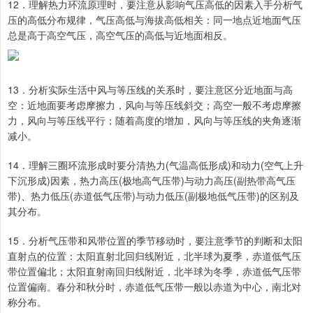
12．理解热力环流原理时，要注意从影响气压高低的因素入手分析气
压的高低分布规律，气压高低与海拔高低相关：同一地点近地面气压
总是高于高空气压，高空气压的高低与近地面相反。
13．分析实际生活中风与等压线的关系时，要注意区分近地面与高
空：近地面要考虑摩擦力，风向与等压线斜交；高空一般不考虑摩擦
力，风向与等压线平行；随着高度的增加，风向与等压线的夹角逐渐
减小。
14．理解三圈环流形成时要分清热力(气温高低形成)和动力(空气上升
下沉形成)因素，热力高压(极地高气压带)与动力高压(副热带高气压
带)、热力低压(赤道低气压带)与动力低压(副极地低气压带)的区别及
其分布。
15．分析气压带和风带位置的季节移动时，要注意季节的判断和太阳
直射点的位置：太阳直射北回归线附近，北半球为夏季，赤道低气压
带位置偏北；太阳直射南回归线附近，北半球为冬季，赤道低气压带
位置偏南。春分和秋分时，赤道低气压带一般以赤道为中心，南北对
称分布。