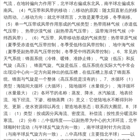
气流，在地转偏向力作用下，北半球右偏成东北风，南半球左偏成东
南风。（4）气压带和风带的移动：△移动的原因：随太阳直射点的移
动而动。△移动方向：就北半球而言，大致是夏季北移，冬季南移。
（5）单一气压带或风带作用形成的气候类型：热带雨林气候（赤道低
气压带）、热带沙漠气候（副热带高气压带）、温带海洋性气候（中
纬西风带）。（6）气压带、风带移动形成的气候类型：热带草原气候
（夏季受赤道低气压带控制，冬季受低纬信风带控制）、地中海气候
（夏季受副热带高气压带控制，冬季受中纬西风带控制）。6、常见的
天气系统：锋面系统（冷锋、暖锋、准静止锋）、气旋（低压）和反
气旋（高压）、锋面气旋。气旋是低压，低压系统在实际大气中常会
出现沿中心向一定方向延伸出的低压槽，在低压槽上形成了锋面系
统。锋面与气旋是一个整体（高压系统是没有的）。7、水循环（1）
类型：海陆间大循环（大循环）、陆地循环（水量很少）、海洋循环
（水量最大）（2）各环节的名称：蒸发、降水、水汽输送、地表径
流、地下径流、下渗、植物蒸腾（3）意义：它使陆地水不断得到补
充、更新，使水资源得以再生；塑造地表形态；联系四大圈层。8、洋
流：（1）类型：按成因分风海流、密度流、补偿流；按性质分暖流和
寒流。（2）分布：△中低纬度——以副热带为中心的大洋环流，北半
球顺时针流动（与半球反气旋方向一致），南半球逆时针方向流动
（与南半球反气旋方向一致）。△中高纬度（主要指北半球）——以