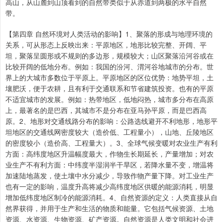
高山，从山麓到山顶看到的自然带类似于从赤道到两极的水平自然
带。
【第四章 自然环境对人类活动的影响】1、聚落的形成与地理环境的
关系，可从形态上反映出来：平原地区，地形比较完整、开阔、平
坦，聚落呈圆形或不规则的多边形，规模较大；山区聚落沿河谷或在
比较开阔的低地分布。例如：我国的汾河、渭河谷地城市的分布。世
界上的大城市多数位于平原上。平原地区的区位优势：地势平坦，土
壤肥沃，便于农耕，且有利于交通联系和节省建筑投资。也有的平原
不适宜城市的发展。例如：热带地区，低地闷热，城市多分布在高原
上，最著名的是巴西，其城市不是分布在亚马孙平原，而是巴西高
原。2、地形对交通线路分布的影响：公路选线避开不利地形，地形平
坦地区的交通线网密度较大（造价低、工程量小），山地、丘陵地区
的密度较小（造价高、工程量大）。3、全球气候变暖对农业生产有利
方面：高纬度地区升温幅度最大，作物生长期延长，产量增加；对农
业生产不有利方面：中纬度半湿润半干旱区，若降水量不变，增温将
加速陆地蒸发，使土壤中水分减少，导致作物产量下降。对工业生产
也有一定的影响，温度升高将减少高纬度地区供暖的能源消耗，明显
增加低纬度地区制冷的能源消耗。4、自然资源的定义：人类直接从自
然界获得，并用于生产和生活的物质和能量。它包括气候资源、土地
资源、水资源、生物资源、矿产资源。自然资源是人类文明和社会进