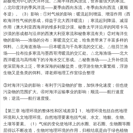
副极地为中心的大洋环流。△南半球西风漂流，世界最强大的寒流。
△北印度洋的季风洋流——夏季由西向东流，冬季由东向西流（夏顺
冬逆）。（3）影响：①对气候的影响：暖流起到增温、增湿作用（西
欧海洋性气候的形成，得益于北大西洋暖流）；寒流起到降温、减湿
作用（澳大利亚西海岸的维多利亚沙漠、秘鲁太平洋沿岸的阿塔卡马
沙漠的形成都与沿岸的西澳大利亚寒流和秘鲁寒流有关）②对海洋生
物的影响——渔场的分布：寒暖流交汇处，给鱼类带来了丰富多样的
饵料。△北海道渔场——日本暖流与千岛寒流的交汇处。△纽芬兰渔
场——拉布拉多寒流与墨西哥湾暖流的交汇处。△北海渔场——北大
西洋暖流与高纬南下的冷海水交汇形成。△秘鲁渔场——上升补偿流
使深层海水上泛，带来深海的硅酸盐类，使浮游生物大量繁殖，浮游
生物又是鱼类的饵料。谭老师地理工作室综合整理
③对海洋污染的影响：有利于污染物的扩散，加快净化速度；但也使
污染物的范围扩大。④对海洋运输事业的影响：顺流——航行速度
快；逆流——航行速度慢。
【第三章 地理环境的整体性和区域差异】1、地理环境包括自然地理
环境和人文地理环境。自然地理要素包括气候、水文、地貌、生物、
土壤等要素。（1）气候的变化使地球上的水圈、岩石圈、生物圈等圈
层得以不断改造，生物对地理环境的作用，归根结底是由于绿色植物