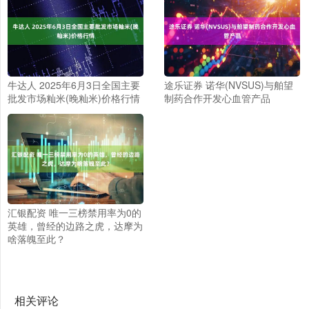
牛达人 2025年6月3日全国主要
途乐证券 诺华(NVSUS)与舶望
批发市场籼米(晚籼米)价格行情
制药合作开发心血管产品
汇银配资 唯一三榜禁用率为0的
英雄，曾经的边路之虎，达摩为
啥落魄至此？
相关评论