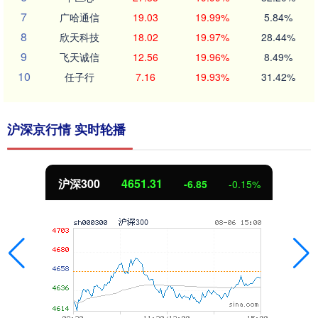
7
广哈通信
19.03
19.99%
5.84%
8
欣天科技
18.02
19.97%
28.44%
9
飞天诚信
12.56
19.96%
8.49%
10
任子行
7.16
19.93%
31.42%
沪深京行情 实时轮播
.31
北证50
1122
-6.85
-0.15%