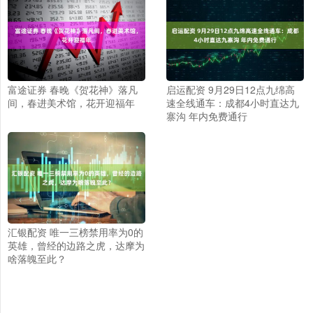
富途证券 春晚《贺花神》落凡
启运配资 9月29日12点九绵高
间，春进美术馆，花开迎福年
速全线通车：成都4小时直达九
寨沟 年内免费通行
汇银配资 唯一三榜禁用率为0的
英雄，曾经的边路之虎，达摩为
啥落魄至此？