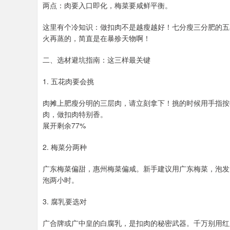
两点：肉要入口即化，梅菜要咸鲜平衡。
这里有个冷知识：做扣肉不是越瘦越好！七分瘦三分肥的五
火再蒸的，简直是在暴殄天物啊！
二、选材避坑指南：这三样最关键
1. 五花肉要会挑
肉摊上肥瘦分明的三层肉，请立刻拿下！挑的时候用手指按
肉，做扣肉特别香。
展开剩余77%
2. 梅菜分两种
广东梅菜偏甜，惠州梅菜偏咸。新手建议用广东梅菜，泡发
泡两小时。
3. 腐乳要选对
广合牌或广中皇的白腐乳，是扣肉的秘密武器。千万别用红