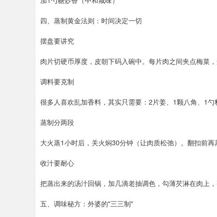
加1勺糖炒香（中和咸味）
四、蒸制黄金法则：时间决定一切
摆盘要讲究
肉片切硬币厚度，皮朝下码入碗中。每片肉之间夹点梅菜，
调料要克制
很多人喜欢乱加香料，其实只需要：2片姜、1颗八角、1
蒸制分两段
大火蒸1小时后，关火焖30分钟（让肉质松弛）。翻扣前再
收汁要耐心
把蒸出来的汤汁回锅，加几滴老抽调色，勾薄芡淋在肉上，
五、调味秘方：外婆的"三三制"