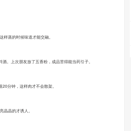
这样蒸的时候味道才能交融。
勺料酒。上次朋友放了五香粉，成品苦得能当药引子。
蒸20分钟，这样肉才不会散架。
亮晶晶的才诱人。