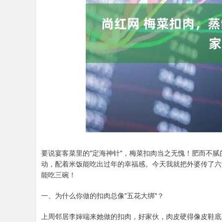
创业板指
要说宴客菜里的"定海神针"，梅菜扣肉当之无愧！肥而不
动，配着米饭能吃出过年的幸福感。今天我就把外婆传了六
能吃三碗！
一、为什么你做的扣肉总像"五花大绑"？
上周邻居李婶端来她做的扣肉，好家伙，肉皮硬得像皮鞋底