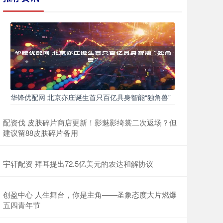
华锋优配网 北京亦庄诞生首只百亿具身智能“独角兽”
配资伐 皮肤碎片商店更新！影魅影绮裳二次返场？但
建议留88皮肤碎片备用
宇轩配资 拜耳提出72.5亿美元的农达和解协议
创盈中心 人生舞台，你是主角——圣象态度大片燃爆
五四青年节