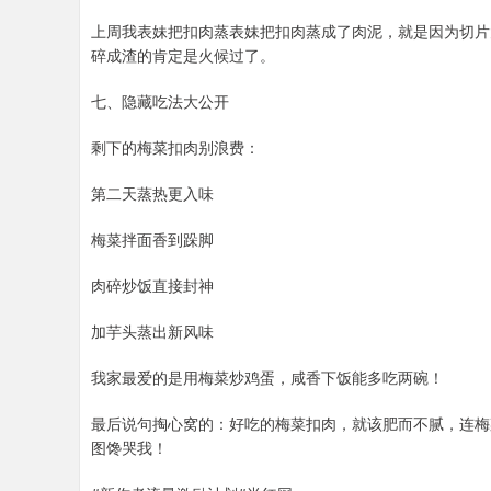
上周我表妹把扣肉蒸表妹把扣肉蒸成了肉泥，就是因为切片
碎成渣的肯定是火候过了。
七、隐藏吃法大公开
剩下的梅菜扣肉别浪费：
第二天蒸热更入味
梅菜拌面香到跺脚
肉碎炒饭直接封神
加芋头蒸出新风味
我家最爱的是用梅菜炒鸡蛋，咸香下饭能多吃两碗！
最后说句掏心窝的：好吃的梅菜扣肉，就该肥而不腻，连梅
图馋哭我！