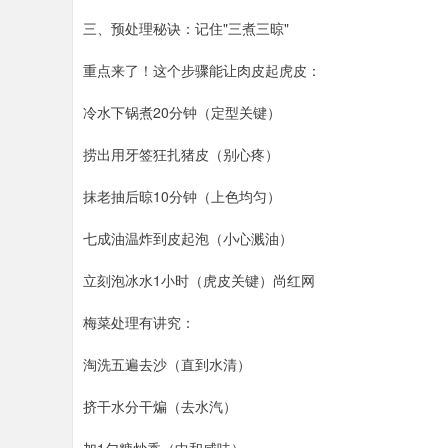
三、预处理秘诀：记住"三煮三晾"
重点来了！这个步骤能让肉皮起虎皮：
冷水下锅煮20分钟（定型关键）
捞出用牙签狂扎猪皮（别心疼）
抹老抽后晾10分钟（上色均匀）
七成油温炸到皮起泡（小心溅油）
立刻泡冰水1小时（虎皮关键）尚红网
梅菜处理有讲究：
淘洗五遍去沙（直到水清）
挤干水分干煸（去水汽）