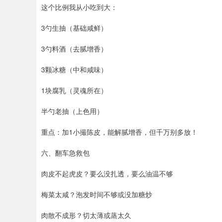
这个比例我从小吃到大：
3勺生抽（基础咸鲜）
3勺料酒（去腻增香）
3颗冰糖（中和咸味）
1块腐乳（灵魂所在）
半勺老抽（上色用）
重点：加1小撮陈皮，能解腻增香，但千万别多放！
六、翻车急救包
肉皮不起虎皮？要么没扎透，要么油温不够
梅菜太咸？泡发时间不够或没加糖炒
肉散不成形？切太薄或蒸太久