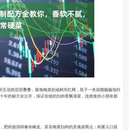
基金指数
腻的五花肉层层叠叠，吸饱梅菜的咸鲜尚红网，筷子一夹就颤巍巍地抖
十年的秘方全公开，保证你做的扣肉香飘满屋，连挑食的小朋友都
，肥肉倔强得像块橡皮。其实梅菜扣肉的灵魂就两点：肉要入口就