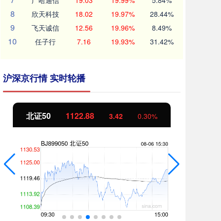
广哈通信
19.03
19.99%
5.84%
8
欣天科技
18.02
19.97%
28.44%
9
飞天诚信
12.56
19.96%
8.49%
10
任子行
7.16
19.93%
31.42%
沪深京行情 实时轮播
北证50
1122.88
创
3.42
0.30%