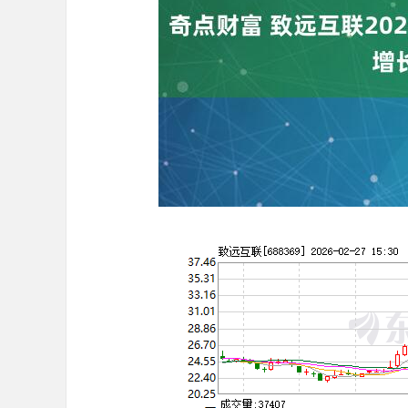
深证成指
14110.12
.92
0.57%
-34.08
-0