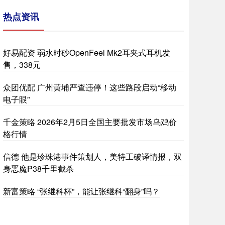
热点资讯
好易配资 弱水时砂OpenFeel Mk2耳夹式耳机发
售，338元
众团优配 广州黄埔严查违停！这些路段启动“移动
电子眼”
千金策略 2026年2月5日全国主要批发市场乌鸡价
格行情
信德 他是珍珠港事件策划人，美特工破译情报，双
身恶魔P38千里截杀
新富策略 “张继科杯”，能让张继科“翻身”吗？