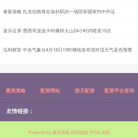
睿新策略 扎克伯格将在洛杉矶的一场陪审团审判中作证
途乐证券 墨西哥波波卡特佩特火山24小时内喷发15次
泓利财富 中央气象台4月18日10时继续发布强对流天气蓝色预警
聚美策略
配资网站
按天配资
配资平台查询
友情链接：
Powered by
聚美策略
RSS地图
HTML地图