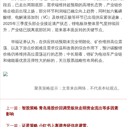
段后，已走出周期底部，需求端维持超预期的高增长态势，产业链价
格企稳后出现上扬，部分环节利润端已确立向上趋势，同时如六氟磷
酸锂、电解液添加剂（VC）及铁锂正极等环节已出现供应紧张迹象，
2025年三季度头部企业接近满产状态，锂电板块整体景气度持续回
升，产业链已脱离底部区间，迎来基本面反转的关键节点。
华福证券认为，在供应扰动预期未完全明朗化、矿价维持高位震
荡、以及下游点价困难且需求仅温和改善的综合作用下，预计碳酸锂
价格仍将维持高位震荡运行的态势；中长期看，锂矿为电动车产业链
和储能最优质且弹性大的标的，关注股票战略性布局机会。
聚美策略提示：文章来自网络，不代表本站观点。
上一篇：
智股策略 青岛港股价回调受板块走弱资金流出等多因素
影响
下一篇：
证星策略 小红书上离谱考研信息避雷。