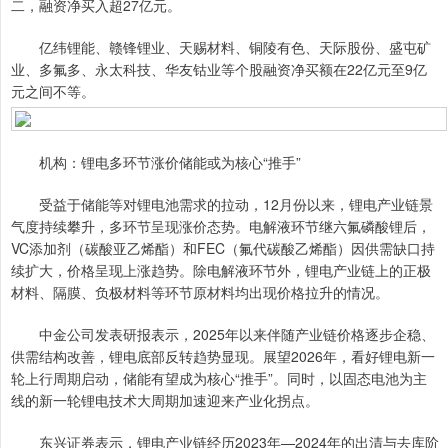
二，融资净买入超27亿元。
亿纬锂能、赣锋锂业、天赐材料、铜陵有色、天际股份、盛屯矿
业、多氟多、永太科技、华友钴业等个股融资净买额在22亿元至9亿
元之间不等。
机构：锂电多环节涨价储能或为核心“推手”
受益于储能等对锂电池需求的拉动，12月份以来，锂电产业链景
气度持续攀升，多环节呈现涨价态势。电解液环节继六氟磷酸锂后，
VC添加剂（碳酸亚乙烯酯）和FEC（氟代碳酸乙烯酯）因供需缺口持
续扩大，价格呈现上涨趋势。除电解液环节外，锂电产业链上的正极
材料、隔膜、负极材料等环节原材料均出现价格拉升的情况。
中金公司发表研报表示，2025年以来伴随产业链价格逐步企稳、
供需结构改善，锂电底部反转趋势显现。展望2026年，看好锂电新一
轮上行周期启动，储能有望成为核心“推手”。同时，以固态电池为主
线的新一轮锂电技术大周期加速迎来产业化拐点。
东兴证券表示，锂电产业链经历2023年—2024年的出清与去库阶