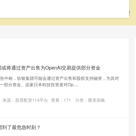
首页
聚美策略
配资网站
按天配资
或将通过资产出售为OpenAI交易提供部分资金
师在一份报告中称，软银集团可能会通过资产出售和股权支持融资，为其对
大一部分资金。这家日本科技投资者对Op....
来源：股票配资114平台
查看：
171
分类：
聚美策略
集团到了最危急时刻？