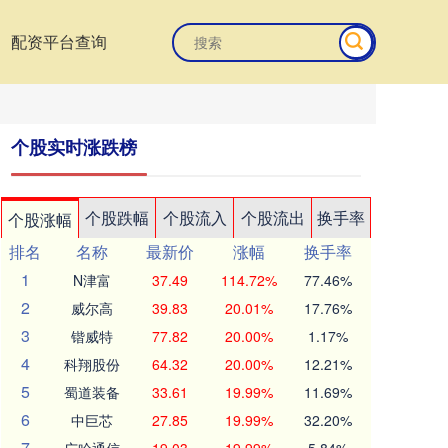
配资平台查询
个股实时涨跌榜
个股跌幅
个股流入
个股流出
换手率
个股涨幅
排名
名称
最新价
涨幅
换手率
1
N津富
37.49
114.72%
77.46%
2
威尔高
39.83
20.01%
17.76%
3
锴威特
77.82
20.00%
1.17%
4
科翔股份
64.32
20.00%
12.21%
5
蜀道装备
33.61
19.99%
11.69%
6
中巨芯
27.85
19.99%
32.20%
7