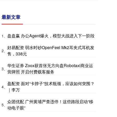
最新文章
盘盘赢 办公Agent爆火，模型大战进入下一阶段
1、
好易配资 弱水时砂OpenFeel Mk2耳夹式耳机发
2、
售，338元
华生证券 Zoox获首张无方向盘Robotaxi商业运
3、
营牌照 开启付费载客服务
盈配资 面对“卡脖子”技术瓶颈，应该如何突围？
4、
｜李万
众团优配 广州黄埔严查违停！这些路段启动“移
5、
动电子眼”