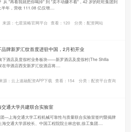
从 "再看我就把你喝掉" 到 "卖不动赚不着"，42 岁的旺旺集团到
年，营收 111.08 亿仅增....
来源：七星策略官网平台
查看：
120
分类：
配资网站
下品牌新罗汇纹首度进驻中国，2月初开业
酒店及度假村业务板块——新罗酒店及度假村(The Shilla
，其首家在华酒店西安新罗汇纹酒店将....
沪深300
4651.31
.24%
-6.85
-0.15%
来源：云上速融配资APP下载
查看：
154
分类：
配资平台查询
海交通大学共建联合实验室
工集团—上海交通大学工程机械可靠性与质量联合实验室签约暨揭牌
海交通大学原校长、中国工程院院士林忠钦,徐工集团....