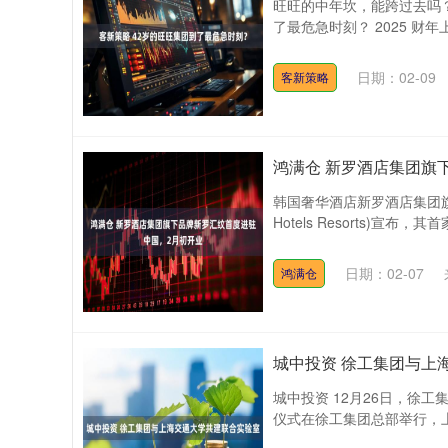
旺旺的中年坎，能跨过去吗？ 
了最危急时刻？ 2025 财年上半
日期：02-09
客新策略
鸿满仓 新罗酒店集团旗
韩国奢华酒店新罗酒店集团旗下
Hotels Resorts)宣布
深证成指
14110.12
.92
0.57%
-34.08
-0
日期：02-07
鸿满仓
城中投资 徐工集团与上
城中投资 12月26日，徐
仪式在徐工集团总部举行，上