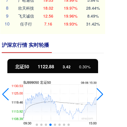
广哈通信
19.03
19.99%
5.84%
8
欣天科技
18.02
19.97%
28.44%
9
飞天诚信
12.56
19.96%
8.49%
10
任子行
7.16
19.93%
31.42%
沪深京行情 实时轮播
北证50
1122.88
创
3.42
0.30%