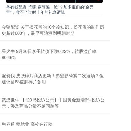
粤有钱配资 “每到春节骗一波”？加多宝们的“金元
宝”，救不了过时十年的礼盒逻辑
金猪配资 关于松花蛋的10个冷知识，松花蛋的制作历
史超过600年，最早可追溯到明朝时期
星火牛 9月26日李子转债下跌0.22%，转股溢价率
80.46%
配资伐 皮肤碎片商店更新！影魅影绮裳二次返场？但
建议留88皮肤碎片备用
武汉世牛 【12315投诉公示】中国黄金新增6件投诉公
示，涉及商品分量不足问题等
融券通 稳就业 高校在行动