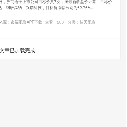
9日，券商给予上市公司目标价共7次，按最新收盘价计算，目标价
钢研高纳、兴瑞科技，目标价涨幅分别为62.76%....
来源：鑫福配资APP下载
查看：
203
分类：
按天配资
文章已加载完成
北证50
1122.88
15%
3.42
0.30%