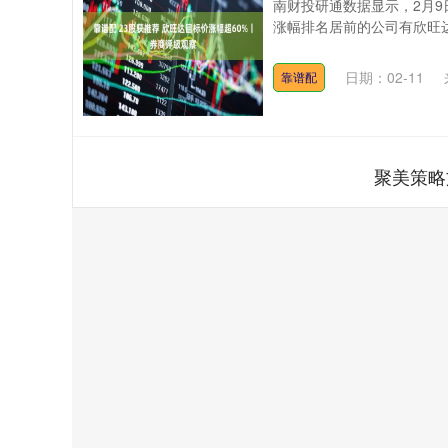
南财投研通数据显示，2月
涨幅排名居前的公司有欣旺达、
日期：02-11
靠谱配
聚美策略
沪深300
4651.31
.08
-0.24%
-6.85
-0.