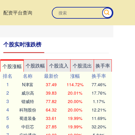
配资平台查询
个股实时涨跌榜
个股跌幅
个股流入
个股流出
换手率
个股涨幅
排名
名称
最新价
涨幅
换手率
1
N津富
37.49
114.72%
77.46%
2
威尔高
39.83
20.01%
17.76%
3
锴威特
77.82
20.00%
1.17%
4
科翔股份
64.32
20.00%
12.21%
5
蜀道装备
33.61
19.99%
11.69%
6
中巨芯
27.85
19.99%
32.20%
7