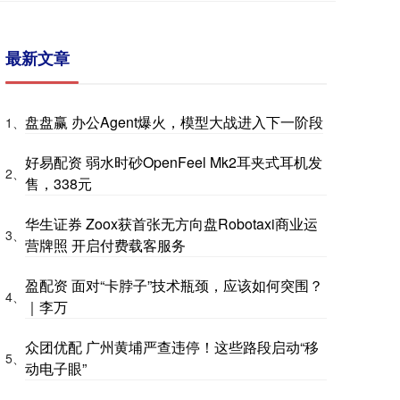
最新文章
盘盘赢 办公Agent爆火，模型大战进入下一阶段
1、
好易配资 弱水时砂OpenFeel Mk2耳夹式耳机发
2、
售，338元
华生证券 Zoox获首张无方向盘Robotaxi商业运
3、
营牌照 开启付费载客服务
盈配资 面对“卡脖子”技术瓶颈，应该如何突围？
4、
｜李万
众团优配 广州黄埔严查违停！这些路段启动“移
5、
动电子眼”