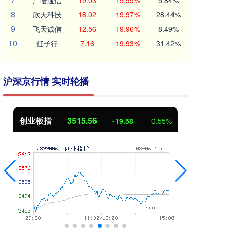
广哈通信
19.03
19.99%
5.84%
8
欣天科技
18.02
19.97%
28.44%
9
飞天诚信
12.56
19.96%
8.49%
10
任子行
7.16
19.93%
31.42%
沪深京行情 实时轮播
创业板指
3515.56
基
-19.58
-0.55%