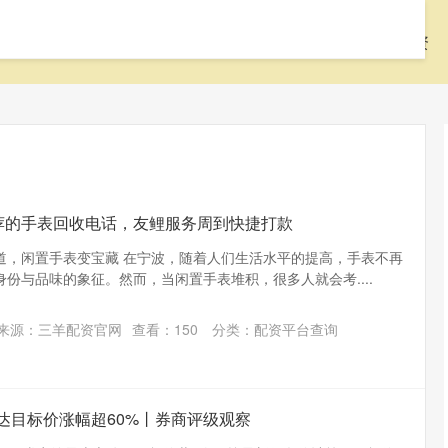
首页
聚美策略
配资网站
按天配资
荐的手表回收电话，友鲤服务周到快捷打款
道，闲置手表变宝藏 在宁波，随着人们生活水平的提高，手表不再
份与品味的象征。然而，当闲置手表堆积，很多人就会考....
来源：三羊配资官网
查看：
150
分类：
配资平台查询
旺达目标价涨幅超60%丨券商评级观察