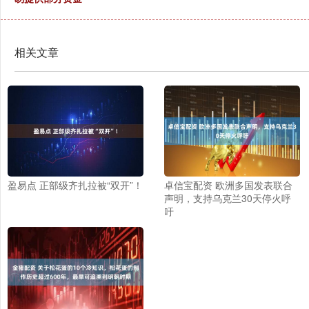
相关文章
盈易点 正部级齐扎拉被“双开”！
卓信宝配资 欧洲多国发表联合
声明，支持乌克兰30天停火呼
吁