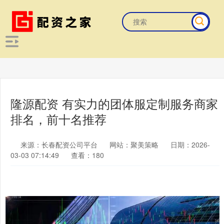
隆源配资 有实力的团体服定制服务商家
排名，前十名推荐
来源：长春配资公司平台
网站：聚美策略
日期：2026-
03-03 07:14:49
查看：180