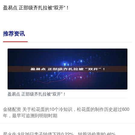
盈易点 正部级齐扎拉被“双开”！
推荐资讯
盈易点 正部级齐扎拉被“双开”！
金猪配资 关于松花蛋的10个冷知识，松花蛋的制作历史超过600
年，最早可追溯到明朝时期
星火牛 9月26日李子转债下跌0.22%，转股溢价率80.46%