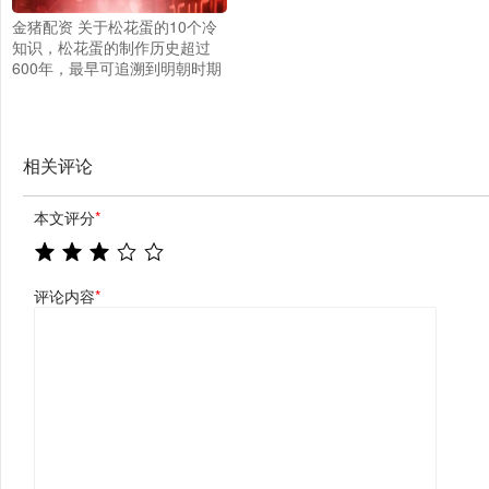
金猪配资 关于松花蛋的10个冷
知识，松花蛋的制作历史超过
600年，最早可追溯到明朝时期
相关评论
本文评分
*
评论内容
*