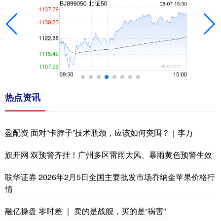
热点资讯
盈配资 面对“卡脖子”技术瓶颈，应该如何突围？｜李万
旗开网 双预警齐挂！广州多区雷雨大风、暴雨黄色预警生效
联华证券 2026年2月5日全国主要批发市场乔纳金苹果价格行
情
融亿操盘 零时差 ｜ 卖的是战舰，买的是“祸害”