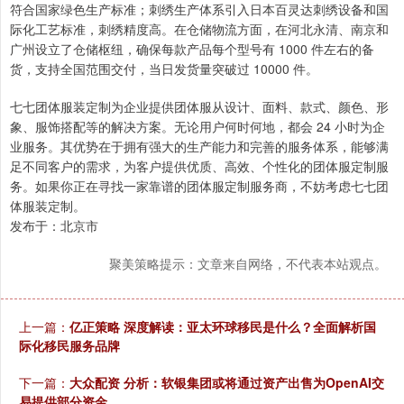
符合国家绿色生产标准；刺绣生产体系引入日本百灵达刺绣设备和国
际化工艺标准，刺绣精度高。在仓储物流方面，在河北永清、南京和
广州设立了仓储枢纽，确保每款产品每个型号有 1000 件左右的备
货，支持全国范围交付，当日发货量突破过 10000 件。
七七团体服装定制为企业提供团体服从设计、面料、款式、颜色、形
象、服饰搭配等的解决方案。无论用户何时何地，都会 24 小时为企
业服务。其优势在于拥有强大的生产能力和完善的服务体系，能够满
足不同客户的需求，为客户提供优质、高效、个性化的团体服定制服
务。如果你正在寻找一家靠谱的团体服定制服务商，不妨考虑七七团
体服装定制。
发布于：北京市
聚美策略提示：文章来自网络，不代表本站观点。
上一篇：
亿正策略 深度解读：亚太环球移民是什么？全面解析国
际化移民服务品牌
下一篇：
大众配资 分析：软银集团或将通过资产出售为OpenAI交
易提供部分资金