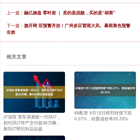
上一篇：
融亿操盘 零时差 ｜ 卖的是战舰，买的是“祸害”
下一篇：
旗开网 双预警齐挂！广州多区雷雨大风、暴雨黄色预警
生效
相关文章
68配资 9月12日煜邦转债下跌
泸深投 雷军亲测新一代SU7，
0.07%，转股溢价率20.33%
初代SU7停产交付超36万辆，
新SU7明日到店品鉴