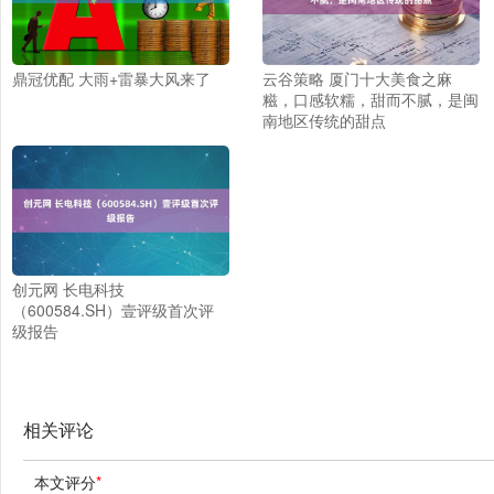
鼎冠优配 大雨+雷暴大风来了
云谷策略 厦门十大美食之麻
糍，口感软糯，甜而不腻，是闽
南地区传统的甜点
创元网 长电科技
（600584.SH）壹评级首次评
级报告
相关评论
本文评分
*