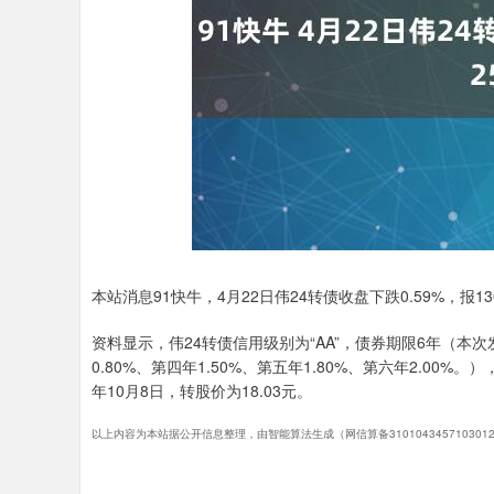
深证成指
14110.12
.92
0.57%
-34.08
-0
本站消息91快牛，4月22日伟24转债收盘下跌0.59%，报130
资料显示，伟24转债信用级别为“AA”，债券期限6年（本次
0.80%、第四年1.50%、第五年1.80%、第六年2.00%
年10月8日，转股价为18.03元。
以上内容为本站据公开信息整理，由智能算法生成（网信算备310104345710301