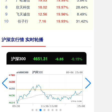
广哈通信
19.03
19.99%
5.84%
8
欣天科技
18.02
19.97%
28.44%
9
飞天诚信
12.56
19.96%
8.49%
10
任子行
7.16
19.93%
31.42%
沪深京行情 实时轮播
北证50
1122.88
创
3.42
0.30%