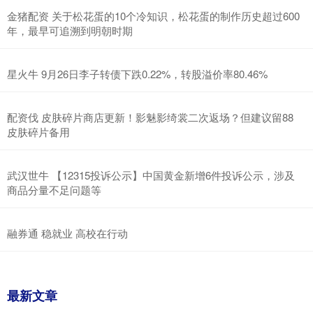
金猪配资 关于松花蛋的10个冷知识，松花蛋的制作历史超过600
年，最早可追溯到明朝时期
星火牛 9月26日李子转债下跌0.22%，转股溢价率80.46%
配资伐 皮肤碎片商店更新！影魅影绮裳二次返场？但建议留88
皮肤碎片备用
武汉世牛 【12315投诉公示】中国黄金新增6件投诉公示，涉及
商品分量不足问题等
融券通 稳就业 高校在行动
最新文章