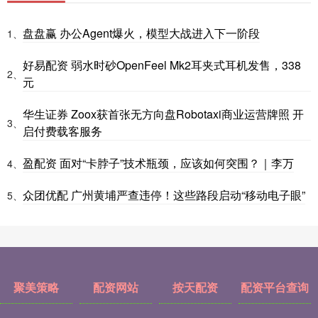
盘盘赢 办公Agent爆火，模型大战进入下一阶段
1、
好易配资 弱水时砂OpenFeel Mk2耳夹式耳机发售，338
2、
元
华生证券 Zoox获首张无方向盘Robotaxi商业运营牌照 开
3、
启付费载客服务
盈配资 面对“卡脖子”技术瓶颈，应该如何突围？｜李万
4、
众团优配 广州黄埔严查违停！这些路段启动“移动电子眼”
5、
聚美策略
配资网站
按天配资
配资平台查询