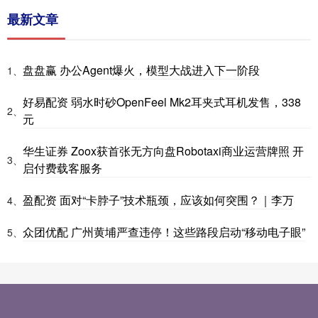
最新文章
盘盘赢 办公Agent爆火，模型大战进入下一阶段
1、
好易配资 弱水时砂OpenFeel Mk2耳夹式耳机发售，338
2、
元
华生证券 Zoox获首张无方向盘Robotaxi商业运营牌照 开
3、
启付费载客服务
盈配资 面对“卡脖子”技术瓶颈，应该如何突围？｜李万
4、
众团优配 广州黄埔严查违停！这些路段启动“移动电子眼”
5、