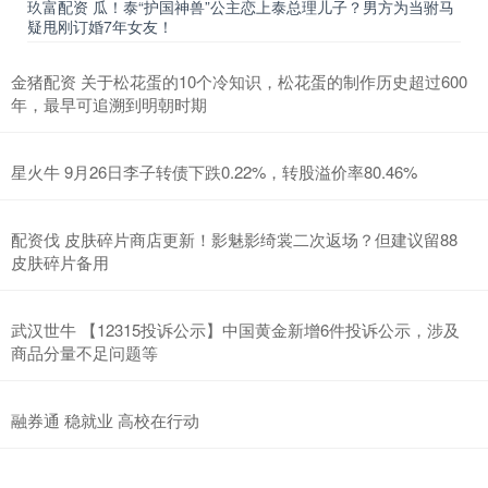
玖富配资 瓜！泰“护国神兽”公主恋上泰总理儿子？男方为当驸马
疑甩刚订婚7年女友！
金猪配资 关于松花蛋的10个冷知识，松花蛋的制作历史超过600
年，最早可追溯到明朝时期
星火牛 9月26日李子转债下跌0.22%，转股溢价率80.46%
配资伐 皮肤碎片商店更新！影魅影绮裳二次返场？但建议留88
皮肤碎片备用
武汉世牛 【12315投诉公示】中国黄金新增6件投诉公示，涉及
商品分量不足问题等
融券通 稳就业 高校在行动