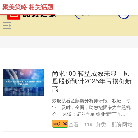
聚美策略 相关话题
尚求100 转型成效未显，凤
凰股份预计2025年亏损创新
高
炒股就看金麒麟分析师研报，权威，专
业，及时，全面，助您挖掘潜力主题机
会！ 来源：证券之星 继业绩“三连
亏”后，凤凰股份（600716.SH）2025年
查看：
119
分类：
配资网站
尚求100
业绩再度迎....