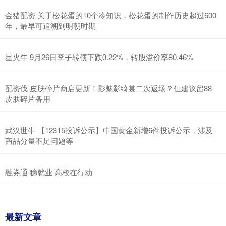
金猪配资 关于松花蛋的10个冷知识，松花蛋的制作历史超过600
年，最早可追溯到明朝时期
星火牛 9月26日李子转债下跌0.22%，转股溢价率80.46%
配资伐 皮肤碎片商店更新！影魅影绮裳二次返场？但建议留88
皮肤碎片备用
武汉世牛 【12315投诉公示】中国黄金新增6件投诉公示，涉及
商品分量不足问题等
融券通 稳就业 高校在行动
最新文章