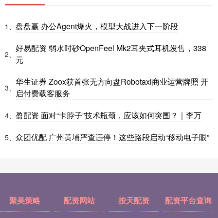
盘盘赢 办公Agent爆火，模型大战进入下一阶段
1、
好易配资 弱水时砂OpenFeel Mk2耳夹式耳机发售，338
2、
元
华生证券 Zoox获首张无方向盘Robotaxi商业运营牌照 开
3、
启付费载客服务
盈配资 面对“卡脖子”技术瓶颈，应该如何突围？｜李万
4、
众团优配 广州黄埔严查违停！这些路段启动“移动电子眼”
5、
聚美策略
配资网站
按天配资
配资平台查询