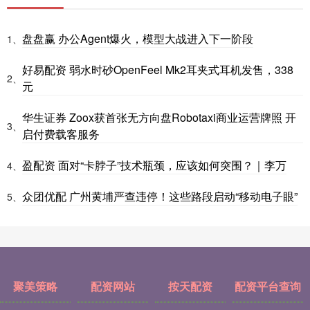
盘盘赢 办公Agent爆火，模型大战进入下一阶段
1、
好易配资 弱水时砂OpenFeel Mk2耳夹式耳机发售，338
2、
元
华生证券 Zoox获首张无方向盘Robotaxi商业运营牌照 开
3、
启付费载客服务
盈配资 面对“卡脖子”技术瓶颈，应该如何突围？｜李万
4、
众团优配 广州黄埔严查违停！这些路段启动“移动电子眼”
5、
聚美策略
配资网站
按天配资
配资平台查询