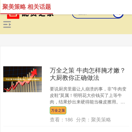
聚美策略 相关话题
万全之策 牛肉怎样腌才嫩？
大厨教你正确做法
要说厨房里最让人崩溃的事，非"牛肉变
皮鞋"莫属！明明花大价钱买了上等牛
肉，结果炒出来硬得能当橡皮擦用。今
天我就把五星级酒店主厨的腌肉秘诀全
万全之策
公开万全之策，保证你做....
查看：
186
分类：
聚美策略