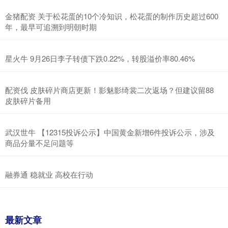
金猪配资 关于松花蛋的10个冷知识，松花蛋的制作历史超过600
年，最早可追溯到明朝时期
星火牛 9月26日李子转债下跌0.22%，转股溢价率80.46%
配资伐 皮肤碎片商店更新！影魅影绮裳二次返场？但建议留88
皮肤碎片备用
武汉世牛 【12315投诉公示】中国黄金新增6件投诉公示，涉及
商品分量不足问题等
融券通 稳就业 高校在行动
最新文章