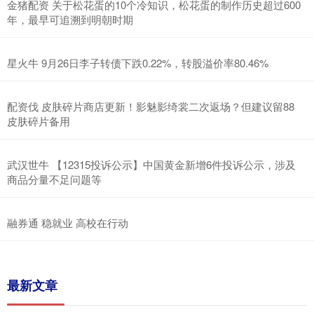
金猪配资 关于松花蛋的10个冷知识，松花蛋的制作历史超过600
年，最早可追溯到明朝时期
星火牛 9月26日李子转债下跌0.22%，转股溢价率80.46%
配资伐 皮肤碎片商店更新！影魅影绮裳二次返场？但建议留88
皮肤碎片备用
武汉世牛 【12315投诉公示】中国黄金新增6件投诉公示，涉及
商品分量不足问题等
融券通 稳就业 高校在行动
最新文章