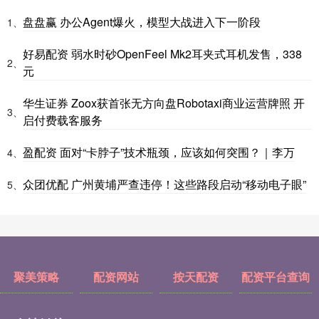
盘盘赢 办公Agent爆火，模型大战进入下一阶段
1、
好易配资 弱水时砂OpenFeel Mk2耳夹式耳机发售，338
2、
元
华生证券 Zoox获首张无方向盘Robotaxi商业运营牌照 开
3、
启付费载客服务
盈配资 面对“卡脖子”技术瓶颈，应该如何突围？｜李万
4、
众团优配 广州黄埔严查违停！这些路段启动“移动电子眼”
5、
聚美策略
配资网站
按天配资
配资平台查询