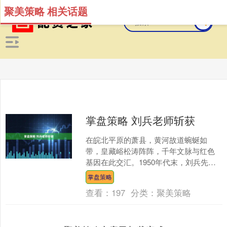
聚美策略 相关话题
掌盘策略 刘兵老师斩获
在皖北平原的萧县，黄河故道蜿蜒如
带，皇藏峪松涛阵阵，千年文脉与红色
基因在此交汇。1950年代末，刘兵先生
就出生在这片厚重而奋进的土地上。他
掌盘策略
是上世纪70年代前期参....
查看：
197
分类：
聚美策略