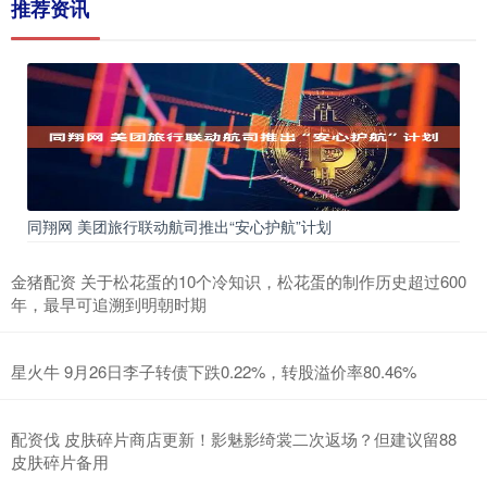
推荐资讯
同翔网 美团旅行联动航司推出“安心护航”计划
金猪配资 关于松花蛋的10个冷知识，松花蛋的制作历史超过600
年，最早可追溯到明朝时期
星火牛 9月26日李子转债下跌0.22%，转股溢价率80.46%
配资伐 皮肤碎片商店更新！影魅影绮裳二次返场？但建议留88
皮肤碎片备用