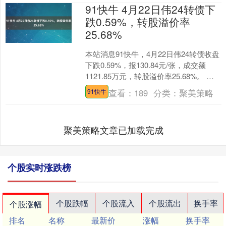
91快牛 4月22日伟24转债下
跌0.59%，转股溢价率
25.68%
本站消息91快牛，4月22日伟24转债收盘
下跌0.59%，报130.84元/张，成交额
1121.85万元，转股溢价率25.68%。 资
料显示，伟24转债信用级别....
查看：
189
分类：
聚美策略
91快牛
聚美策略文章已加载完成
个股实时涨跌榜
个股跌幅
个股流入
个股流出
换手率
个股涨幅
排名
名称
最新价
涨幅
换手率