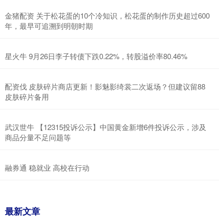
金猪配资 关于松花蛋的10个冷知识，松花蛋的制作历史超过600
年，最早可追溯到明朝时期
星火牛 9月26日李子转债下跌0.22%，转股溢价率80.46%
配资伐 皮肤碎片商店更新！影魅影绮裳二次返场？但建议留88
皮肤碎片备用
武汉世牛 【12315投诉公示】中国黄金新增6件投诉公示，涉及
商品分量不足问题等
融券通 稳就业 高校在行动
最新文章