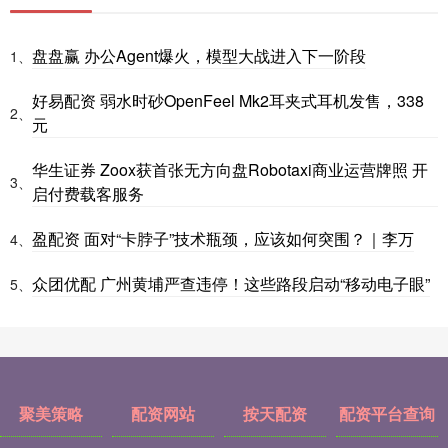
盘盘赢 办公Agent爆火，模型大战进入下一阶段
1、
好易配资 弱水时砂OpenFeel Mk2耳夹式耳机发售，338
2、
元
华生证券 Zoox获首张无方向盘Robotaxi商业运营牌照 开
3、
启付费载客服务
盈配资 面对“卡脖子”技术瓶颈，应该如何突围？｜李万
4、
众团优配 广州黄埔严查违停！这些路段启动“移动电子眼”
5、
聚美策略
配资网站
按天配资
配资平台查询