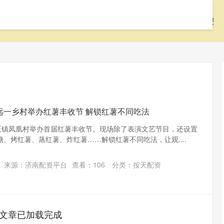
首页
聚美策略
配资网站
按天配资
威远一乡村举办红薯丰收节 解锁红薯不同吃法
山王镇凤凰村举办首届红薯丰收节。现场除了表演文艺节目，还设置
、烤红薯、蒸红薯、炸红薯……解锁红薯不同吃法，让观....
来源：济南配资平台
查看：
106
分类：
按天配资
文章已加载完成