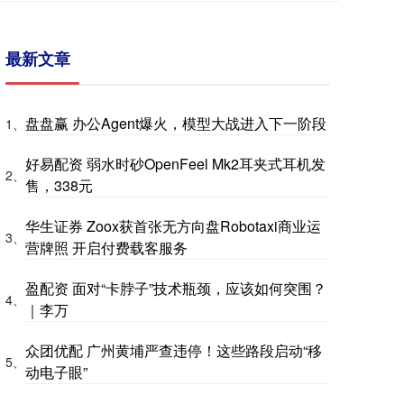
最新文章
盘盘赢 办公Agent爆火，模型大战进入下一阶段
1、
好易配资 弱水时砂OpenFeel Mk2耳夹式耳机发
2、
售，338元
华生证券 Zoox获首张无方向盘Robotaxi商业运
3、
营牌照 开启付费载客服务
盈配资 面对“卡脖子”技术瓶颈，应该如何突围？
4、
｜李万
众团优配 广州黄埔严查违停！这些路段启动“移
5、
动电子眼”