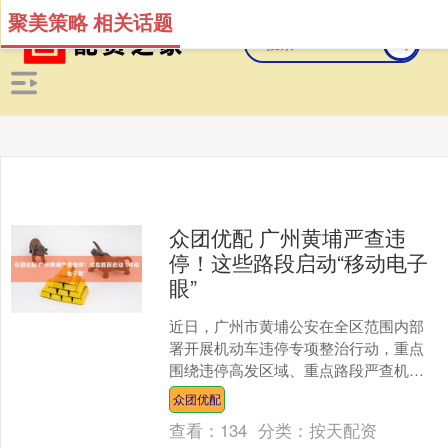
聚美策略 相关话题
众团优配 广州黄埔严查违
停！这些路段启动“移动电子
眼”
近日，广州市黄埔公安在全区范围内部
署开展机动车违停专项整治行动，重点
围绕违停高发区域、重点路段严查机动
车违法停车行为，进一步规范停车秩
众团优配
序。 黄埔公安全面启用“移....
查看：
134
分类：
按天配资