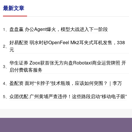
最新文章
盘盘赢 办公Agent爆火，模型大战进入下一阶段
1、
好易配资 弱水时砂OpenFeel Mk2耳夹式耳机发售，338
2、
元
华生证券 Zoox获首张无方向盘Robotaxi商业运营牌照 开
3、
启付费载客服务
盈配资 面对“卡脖子”技术瓶颈，应该如何突围？｜李万
4、
众团优配 广州黄埔严查违停！这些路段启动“移动电子眼”
5、