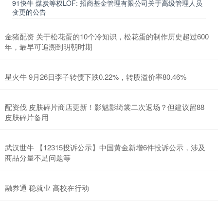
91快牛 煤炭等权LOF: 招商基金管理有限公司关于高级管理人员
变更的公告
金猪配资 关于松花蛋的10个冷知识，松花蛋的制作历史超过600
年，最早可追溯到明朝时期
星火牛 9月26日李子转债下跌0.22%，转股溢价率80.46%
配资伐 皮肤碎片商店更新！影魅影绮裳二次返场？但建议留88
皮肤碎片备用
武汉世牛 【12315投诉公示】中国黄金新增6件投诉公示，涉及
商品分量不足问题等
融券通 稳就业 高校在行动