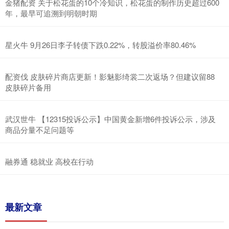
金猪配资 关于松花蛋的10个冷知识，松花蛋的制作历史超过600
年，最早可追溯到明朝时期
星火牛 9月26日李子转债下跌0.22%，转股溢价率80.46%
配资伐 皮肤碎片商店更新！影魅影绮裳二次返场？但建议留88
皮肤碎片备用
武汉世牛 【12315投诉公示】中国黄金新增6件投诉公示，涉及
商品分量不足问题等
融券通 稳就业 高校在行动
最新文章