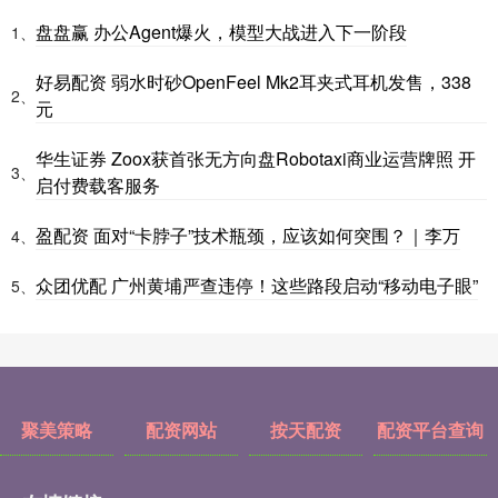
盘盘赢 办公Agent爆火，模型大战进入下一阶段
1、
好易配资 弱水时砂OpenFeel Mk2耳夹式耳机发售，338
2、
元
华生证券 Zoox获首张无方向盘Robotaxi商业运营牌照 开
3、
启付费载客服务
盈配资 面对“卡脖子”技术瓶颈，应该如何突围？｜李万
4、
众团优配 广州黄埔严查违停！这些路段启动“移动电子眼”
5、
聚美策略
配资网站
按天配资
配资平台查询