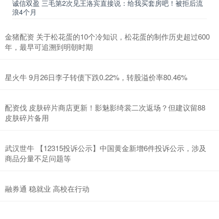
诚信双盈 三毛第2次见王洛宾直接说：给我买套房吧！被拒后流
浪4个月
金猪配资 关于松花蛋的10个冷知识，松花蛋的制作历史超过600
年，最早可追溯到明朝时期
星火牛 9月26日李子转债下跌0.22%，转股溢价率80.46%
配资伐 皮肤碎片商店更新！影魅影绮裳二次返场？但建议留88
皮肤碎片备用
武汉世牛 【12315投诉公示】中国黄金新增6件投诉公示，涉及
商品分量不足问题等
融券通 稳就业 高校在行动