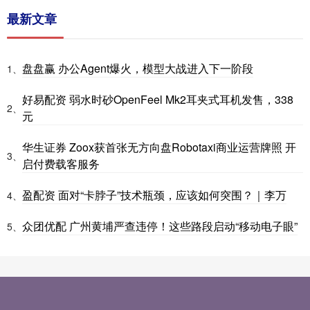
最新文章
盘盘赢 办公Agent爆火，模型大战进入下一阶段
1、
好易配资 弱水时砂OpenFeel Mk2耳夹式耳机发售，338
2、
元
华生证券 Zoox获首张无方向盘Robotaxi商业运营牌照 开
3、
启付费载客服务
盈配资 面对“卡脖子”技术瓶颈，应该如何突围？｜李万
4、
众团优配 广州黄埔严查违停！这些路段启动“移动电子眼”
5、