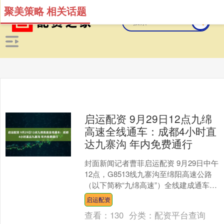
聚美策略 相关话题
启运配资 9月29日12点九绵
高速全线通车：成都4小时直
达九寨沟 年内免费通行
封面新闻记者曹菲启运配资 9月29日中午
12点，G8513线九寨沟至绵阳高速公路
（以下简称“九绵高速”）全线建成通车，
在国庆假期前夕正式向社会车辆开放通
启运配资
行。川西....
查看：
130
分类：
配资平台查询