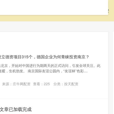
首页
聚美策略
配资网站
按天配资
设立德资项目315个，德国企业为何青睐投资南京？
抵达北京，开始对中国进行为期两天的正式访问，引发全球关注。此
，生机勃发。 南京国际友谊公园内，“友谊林”色彩....
来源：庄牛网配资
查看：
225
分类：
按天配资
文章已加载完成