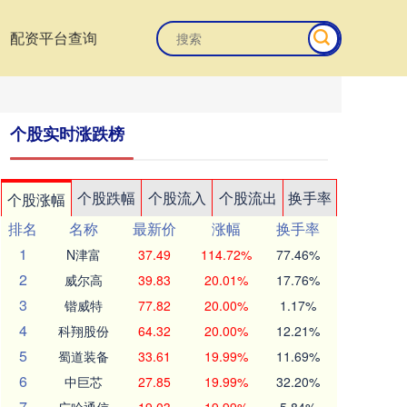
配资平台查询
个股实时涨跌榜
个股跌幅
个股流入
个股流出
换手率
个股涨幅
排名
名称
最新价
涨幅
换手率
1
N津富
37.49
114.72%
77.46%
2
威尔高
39.83
20.01%
17.76%
3
锴威特
77.82
20.00%
1.17%
4
科翔股份
64.32
20.00%
12.21%
5
蜀道装备
33.61
19.99%
11.69%
6
中巨芯
27.85
19.99%
32.20%
7