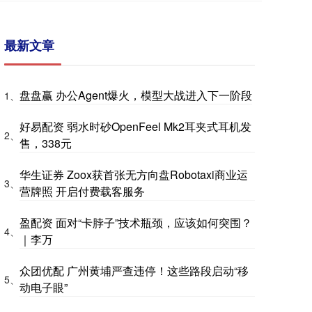
最新文章
盘盘赢 办公Agent爆火，模型大战进入下一阶段
1、
好易配资 弱水时砂OpenFeel Mk2耳夹式耳机发
2、
售，338元
华生证券 Zoox获首张无方向盘Robotaxi商业运
3、
营牌照 开启付费载客服务
盈配资 面对“卡脖子”技术瓶颈，应该如何突围？
4、
｜李万
众团优配 广州黄埔严查违停！这些路段启动“移
5、
动电子眼”