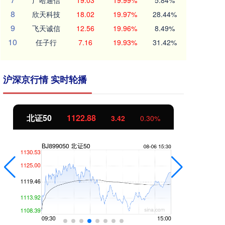
广哈通信
19.03
19.99%
5.84%
8
欣天科技
18.02
19.97%
28.44%
9
飞天诚信
12.56
19.96%
8.49%
10
任子行
7.16
19.93%
31.42%
沪深京行情 实时轮播
北证50
1122.88
创
3.42
0.30%