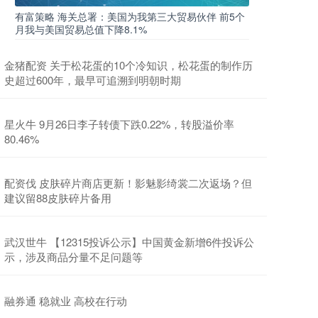
有富策略 海关总署：美国为我第三大贸易伙伴 前5个
月我与美国贸易总值下降8.1%
金猪配资 关于松花蛋的10个冷知识，松花蛋的制作历
史超过600年，最早可追溯到明朝时期
星火牛 9月26日李子转债下跌0.22%，转股溢价率
80.46%
配资伐 皮肤碎片商店更新！影魅影绮裳二次返场？但
建议留88皮肤碎片备用
武汉世牛 【12315投诉公示】中国黄金新增6件投诉公
示，涉及商品分量不足问题等
融券通 稳就业 高校在行动