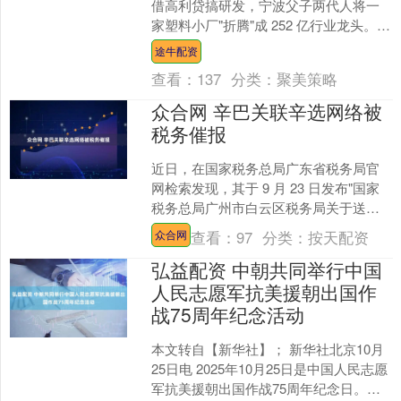
借高利贷搞研发，宁波父子两代人将一
家塑料小厂"折腾"成 252 亿行业龙头。
近日，来自浙江宁波宁海县的老牌汽车
途牛配资
零部件....
查看：
137
分类：
聚美策略
众合网 辛巴关联辛选网络被
税务催报
近日，在国家税务总局广东省税务局官
网检索发现，其于 9 月 23 日发布"国家
税务总局广州市白云区税务局关于送达
责令限改通知书（催报）的公告（2025
查看：
97
分类：
按天配资
众合网
年第 1....
弘益配资 中朝共同举行中国
人民志愿军抗美援朝出国作
战75周年纪念活动
本文转自【新华社】； 新华社北京10月
25日电 2025年10月25日是中国人民志愿
军抗美援朝出国作战75周年纪念日。近