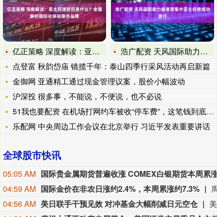
亿正策略 深度解读：亚太环球移民是什么？全面解析国际化移民服
浩广配资 天风国际助力香港首笔中亚主权债成功发行
点登富 秋韵岱庙 镜揽千年：泰山四季行采风活动再启新篇
金御网 亚通精工通过现金管理议案，股价小幅波动
沪深投 很多事，不能说，不便说，也不必说
51我也要配资 在机场打网约车被收“停车费”，这笔钱到底该谁
乐配网 中央周边工作会议在北京举行 习近平发表重要讲话
全球股市快讯
05:05 AM
04:59 AM
国际金价在非农日涨约2.4%，本周累涨约7.3%
04:56 AM
美日联手干预见效 对冲基金大幅削减日元空仓