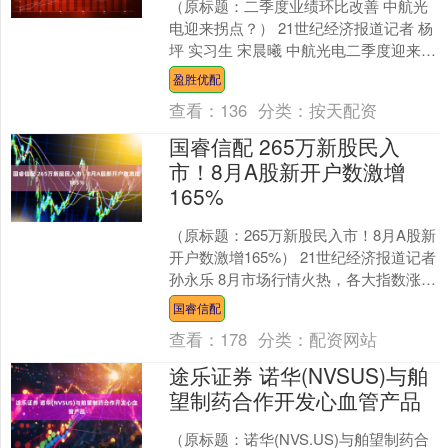
（原标题：二季度业绩环比改善 中航光
电迎来拐点？） 21世纪经济报道记者 杨
坪 实习生 宋晨曦 中航光电二季度迎来业
绩反转。 近日，国内特种防务连接器龙
盈胜优配
头中航光....
查看：
136
分类：
按天配资
国睿信配 265万新股民入
市！8月A股新开户数激增
165%
（原标题：265万新股民入市！8月A股新
开户数激增165%） 21世纪经济报道记者
孙永乐 8月市场行情火热，各大指数涨
到“眩晕”，A股迎来“泼天的流量”，个
国睿信配
人....
查看：
178
分类：
配资网站
途乐证券 诺华(NVSUS)与舶
望制药合作开发心血管产品
（原标题：诺华(NVS.US)与舶望制药合