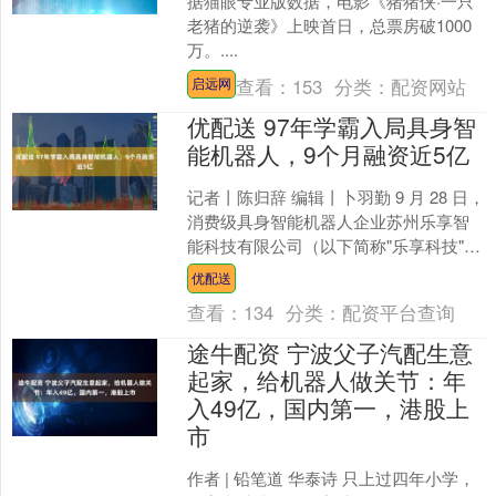
据猫眼专业版数据，电影《猪猪侠·一只
老猪的逆袭》上映首日，总票房破1000
万。....
查看：
153
分类：
配资网站
启远网
优配送 97年学霸入局具身智
能机器人，9个月融资近5亿
记者丨陈归辞 编辑丨卜羽勤 9 月 28 日，
消费级具身智能机器人企业苏州乐享智
能科技有限公司（以下简称"乐享科技"）
正式宣布完成 2 亿元"天使 ++ "轮融....
优配送
查看：
134
分类：
配资平台查询
途牛配资 宁波父子汽配生意
起家，给机器人做关节：年
入49亿，国内第一，港股上
市
作者 | 铅笔道 华泰诗 只上过四年小学，