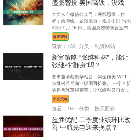
盛鹏智投 美国高铁，没戏
本文来自微信公众号：底线思维，作
者：余鹏鲲，题图来自：视觉中国 当地
时间 7 月 16 日，美国总统特朗普宣布将
取消对加利福尼亚州高铁项目的联邦资
盛鹏智投
助，以兑现他削....
查看：
132
分类：
配资网站
新富策略 “张继科杯”，能让
张继科“翻身”吗？
赛事邀请蔡振华站台、奖金媲美 WTT，
张继科乒乓商业版图再扩张。 一个全新
的乒乓球草根赛事，让张继科又再次成
为了关注焦点。 7 月 18 日，2025 "张继
新富策略
科....
查看：
167
分类：
按天配资
盈胜优配 二季度业绩环比改
善 中航光电迎来拐点？