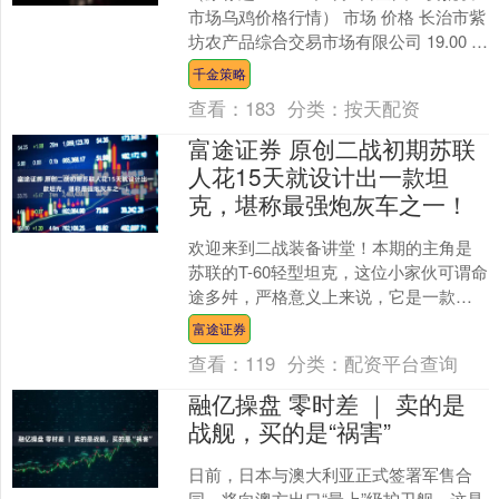
市场乌鸡价格行情） 市场 价格 长治市紫
坊农产品综合交易市场有限公司 19.00 江
西九江琵琶湖农产品物流有限公司 18....
千金策略
查看：
183
分类：
按天配资
富途证券 原创二战初期苏联
人花15天就设计出一款坦
克，堪称最强炮灰车之一！
欢迎来到二战装备讲堂！本期的主角是
苏联的T-60轻型坦克，这位小家伙可谓命
途多舛，严格意义上来说，它是一款名
副其实的炮灰坦克。为什么这样说呢？
富途证券
上一期咱们提到过T....
查看：
119
分类：
配资平台查询
融亿操盘 零时差 ｜ 卖的是
战舰，买的是“祸害”
日前，日本与澳大利亚正式签署军售合
同，将向澳方出口“最上”级护卫舰。这是