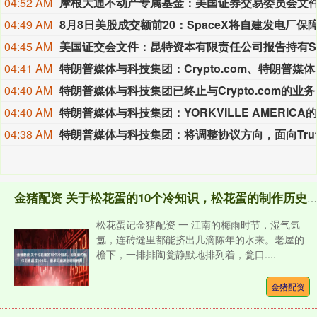
04:52 AM
04:49 AM
04:45 AM
04:41 AM
特朗普媒体与科技集团：C
04:40 AM
特朗普媒体与科技
04:40 AM
04:38 AM
金猪配资 关于松花蛋的10个冷知识，松花蛋的制作历史超过600年，最早可追溯到明朝时期
松花蛋记金猪配资 一 江南的梅雨时节，湿气氤
氲，连砖缝里都能挤出几滴陈年的水来。老屋的
檐下，一排排陶瓮静默地排列着，瓮口....
金猪配资