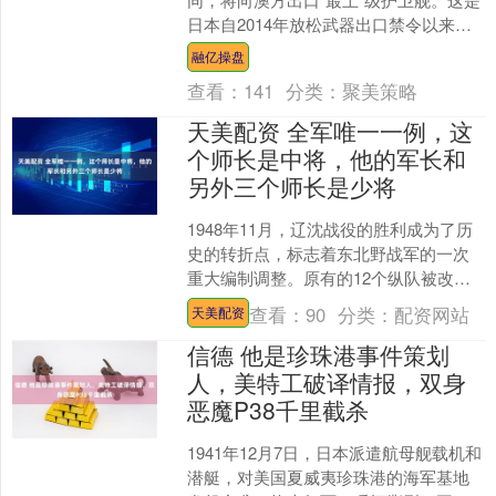
日本自2014年放松武器出口禁令以来，
分量最重的一份军售订单。然而，这笔
融亿操盘
交易绝非单纯的军....
查看：
141
分类：
聚美策略
天美配资 全军唯一一例，这
个师长是中将，他的军长和
另外三个师长是少将
1948年11月，辽沈战役的胜利成为了历
史的转折点，标志着东北野战军的一次
重大编制调整。原有的12个纵队被改编
为12个军，每个军都采用了四个师的完
查看：
90
分类：
配资网站
天美配资
整编制。而其中....
信德 他是珍珠港事件策划
人，美特工破译情报，双身
恶魔P38千里截杀
1941年12月7日，日本派遣航母舰载机和
潜艇，对美国夏威夷珍珠港的海军基地