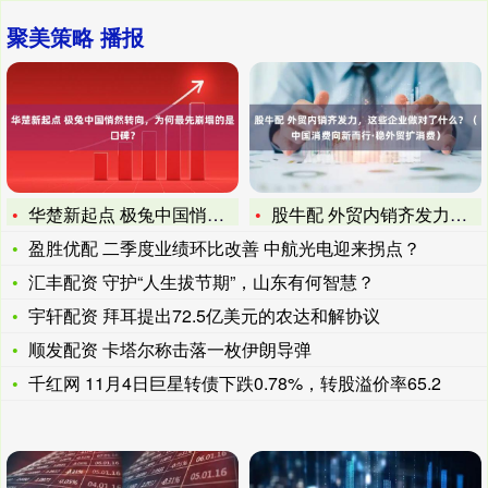
聚美策略 播报
华楚新起点 极兔中国悄然转向，为何最先崩塌的是口碑？
股牛配 外贸内销齐发力，这些企业做对了什么？（中国消费向新而
盈胜优配 二季度业绩环比改善 中航光电迎来拐点？
汇丰配资 守护“人生拔节期”，山东有何智慧？
宇轩配资 拜耳提出72.5亿美元的农达和解协议
顺发配资 卡塔尔称击落一枚伊朗导弹
千红网 11月4日巨星转债下跌0.78%，转股溢价率65.2