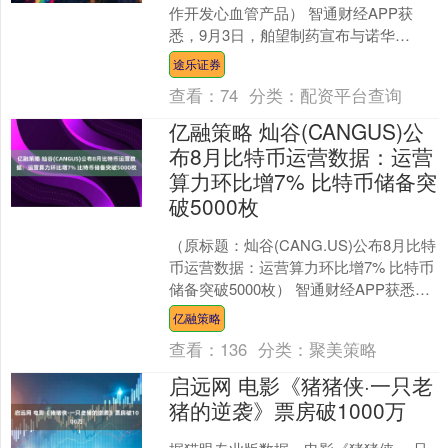
作开发心血管产品） 智通财经APP获
悉，9月3日，舶望制药宣布与诺华
(NVS.US)达成一项新战略合作协议，双
途乐证券
方共同开....
查看：
74
分类：
配资平台查询
亿融策略 灿谷(CANGUS)公
布8月比特币运营数据：运营
算力环比增7% 比特币储备突
破5000枚
（原标题：灿谷(CANG.US)公布8月比特
币运营数据：运营算力环比增7% 比特币
储备突破5000枚） 智通财经APP获悉，
灿谷(CANG.US)公布了其202....
亿融策略
查看：
136
分类：
聚美策略
启远网 电影《猪猪侠·一只老
猪的逆袭》票房破1000万