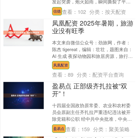
发起突袭，炮火如雨，瞬间撕裂了平静
的港湾。这一袭击标志着太平洋战争的
查看：
102
分类：
按天配资
信德
全面爆发。美国总....
凤凰配资 2025年暑期，旅游
业没有旺季
本文来自微信公众号：劲旅网，作者：
陈杰 tigereat，编辑：壮壮，题图来自：
AI 生成 夜探动物园和旅居房源，旅行社
试收咨询费提升服务价值。 眼瞅着 7
凤凰配资
月....
查看：
89
分类：
配资平台查询
盈易点 正部级齐扎拉被“双
开”！
十四届全国政协原常委、农业和农村委
员会原副主任齐扎拉严重违纪违法被开
除党籍和公职 经中共中央批准，中央纪
委国家监委对十四届全国政协原常委、
查看：
159
分类：
聚美策略
盈易点
农业和农村委员会原副主....