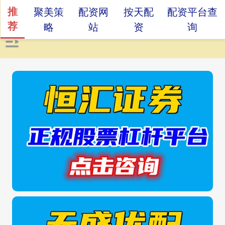
推
聚美策
配资网
按天配
配资平台查
荐
略
站
资
询